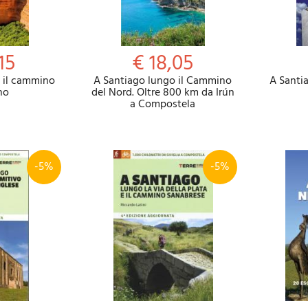
15
€ 18,05
 il cammino
A Santiago lungo il Cammino
A Santi
no
del Nord. Oltre 800 km da Irún
a Compostela
-5%
-5%