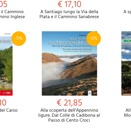
05
€ 17,10
 il Cammino
A Santiago lungo la Via della
A s
mmino Inglese
Plata e il Cammino Sanabrese
-5%
-5%
10
€ 21,85
del Carso
Alla scoperta dell'Appennino
Al
ligure. Dal Colle di Cadibona al
Mo
Passo di Cento Croci