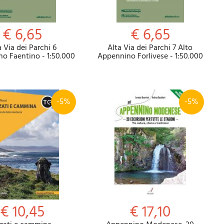
€ 6,65
€ 6,65
a Via dei Parchi 6
Alta Via dei Parchi 7 Alto
o Faentino - 1:50.000
Appennino Forlivese - 1:50.000
-5%
-5%
€ 10,45
€ 17,10