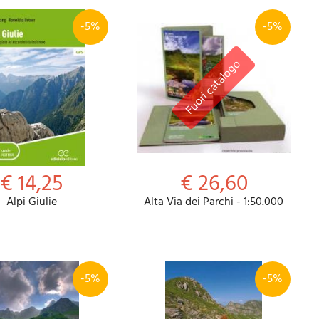
-5%
-5%
€ 14,25
€ 26,60
Alpi Giulie
Alta Via dei Parchi - 1:50.000
-5%
-5%