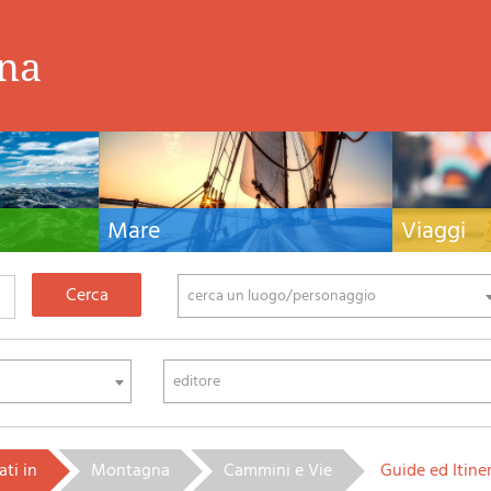
ina
Mare
Viaggi
nistiche,
Manuali nautici, cartografia nautica, libri e
Guide turistiche
tivo ed
letteratura per la barca a vela e motore
viaggio per l'Ita
fia di montagna
cerca un luogo/personaggio
editore
ati in
Montagna
Cammini e Vie
Guide ed Itiner