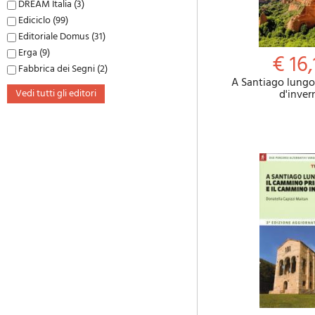
DREAM Italia (3)
Ediciclo (99)
Editoriale Domus (31)
Erga (9)
€ 16,
Fabbrica dei Segni (2)
A Santiago lungo
vedi tutti gli editori
d'inver