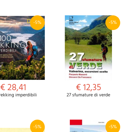
-5%
-5%
Riepilogo
€ 28,41
€ 12,35
rekking imperdibili
27 sfumature di verde
-5%
-5%