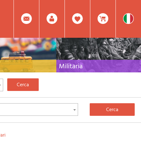
0
Facebook
Registrati
Prodotto(i) Attualmente
Militaria
 per viaggi e letteratura di
Raccolta delle migliori pubblicazioni (libri e dvd)
lia, l'Europa e tutto il Mondo
sulla guerra in montagna sulle Alpi e sul resto
d'Italia e d'Europa
Mod.
Nel
Password
Carrello
ari