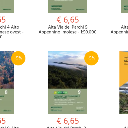
65
€ 6,65
rchi 4 Alto
Alta Via dei Parchi 5
Alt
ese ovest -
Appennino Imolese - 1:50.000
Appennin
00
-5%
-5%
65
€ 6,65