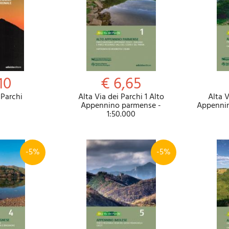
10
€ 6,65
 Parchi
Alta Via dei Parchi 1 Alto
Alta V
Appennino parmense -
Appennin
1:50.000
-5%
-5%