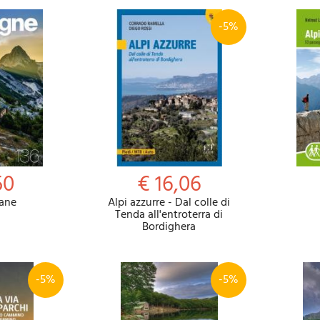
-5%
50
€ 16,06
ane
Alpi azzurre - Dal colle di
Tenda all'entroterra di
Bordighera
-5%
-5%