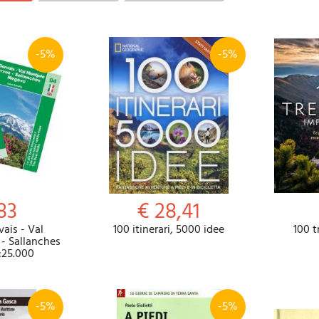
-5%
-5%
83
€ 28,41
vais - Val
100 itinerari, 5000 idee
100 t
 - Sallanches
:25.000
-5%
-5%