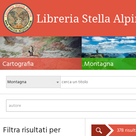
Libreria Stella Alp
Cartografia
Montagna
Carte escursionistiche, carte stradali e atlanti,
Guide alpinistiche, guide escursio
cartografia d'Italia e di tutto il mondo. Carte dei
manuali tecnici per l'alpinismo es
sentieri, cartografia per il cicloturismo e
invernale. Letteratura e filmogra
mountain bike
autore
filtra risultati per
378 risult