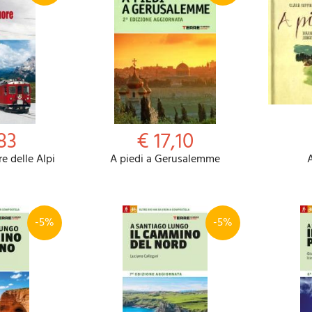
83
€ 17,10
re delle Alpi
A piedi a Gerusalemme
-5%
-5%