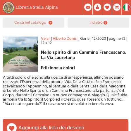
Libreria Stella Alpina
0
cerca nel catalogo
indietro
Prodotto(i) Attualmente Nel Carrello
Riepilogo
Facebook
Registrati
Mod. Password
Velar
|
Alberto Donisi
|
Gorle
|
12/2020
|
pagine 72
|
12 x 12
Nello spirito di un Cammino Francescano.
La Via Lauretana
Edizione a colori
A tutti coloro che sono alla ricerca di un’esperienza, affinché possano
realizzare l’Esperienza della propria Vita. Dalla Città di San Francesco,
scavalcando l’Appennino, al Santuario della Santa Casa della Madonna
di Loreto. Nello Spirito di un Cammino Francescano: alla partenza c’è il
Corpo, durante il Cammino un nuovo compagno di viaggio. Quale fluida
armonia tra lo Spirito, il Corpo ed il Creato: quasi fossero un tutt’uno…
“Ma ci stai seguendo?” Il ricavato verrà devoluto in beneficenza.
aggiungi alla lista dei desideri