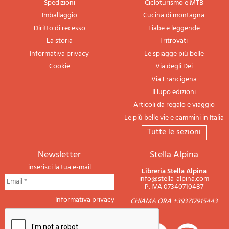
Spedizioni
Cicloturismo e MTB
Imballaggio
Cucina di montagna
Diritto di recesso
Fiabe e leggende
La storia
I ritrovati
Informativa privacy
Le spiagge più belle
Cookie
Via degli Dei
Via Francigena
Il lupo edizioni
Articoli da regalo e viaggio
Le più belle vie e cammini in Italia
tutte le sezioni
newsletter
Stella Alpina
inserisci la tua e-mail
Libreria Stella Alpina
info@stella-alpina.com
P. IVA 07340710487
Informativa privacy
CHIAMA ORA +393717915443