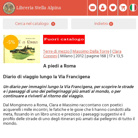
Libreria Stella Alpina
0
cerca nel catalogo
indietro
Prodotto(i) Attualmente Nel Carrello
Riepilogo
Facebook
Registrati
Mod. Password
-5%
Terre di mezzo
|
Massimo Dalla Torre
|
Clara
Coppini
|
Milano
|
2012
|
pagine 168
|
17 x 13,5
A piedi a Roma
Diario di viaggio lungo la Via Francigena
Un diario per immagini lungo la Via Francigena, per scoprire le strade
e i paesaggi di uno dei pellegrinaggi più amati al mondo, o per
continuare a riviverli al ritorno dal viaggio.
Dal Monginevro a Roma, Clara e Massimo raccontano con poetici
acquerelli i mille incontri, le fatiche e le gioie che li hanno condotti alla
meta, fissando in un libro unico e prezioso i paesaggi suggestivi e il
profilo delle strade di uno degli itinerari più amati dai pellegrini di tutto il
mondo.