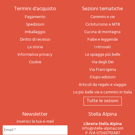
termini d'acquisto
sezioni tematiche
Pagamento
Cammini e vie
Spedizioni
Cicloturismo e MTB
Imballaggio
Cucina di montagna
Diritto di recesso
Fiabe e leggende
La storia
I ritrovati
Informativa privacy
Le spiagge più belle
Cookie
Via degli Dei
Via Francigena
Il lupo edizioni
Articoli da regalo e viaggio
Le più belle vie e cammini in Italia
tutte le sezioni
newsletter
Stella Alpina
inserisci la tua e-mail
Libreria Stella Alpina
info@stella-alpina.com
P. IVA 07340710487