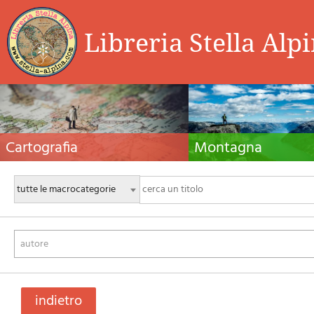
Libreria Stella Alp
Cartografia
Montagna
Carte escursionistiche, carte stradali e atlanti,
Guide alpinistiche, guide escursio
cartografia d'Italia e di tutto il mondo. Carte dei
manuali tecnici per l'alpinismo es
sentieri, cartografia per il cicloturismo e
invernale. Letteratura e filmogra
mountain bike
autore
indietro