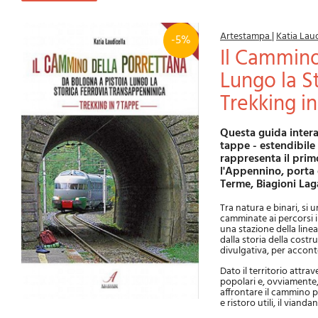
Artestampa
|
Katia Laud
-5%
Il Cammino della Porrettana - Da Bologna a Pistoia
Lungo la S
Trekking i
Questa guida interattiva racconta il cammino della Porrettana. Un percorso di Trekking in 7
tappe - estendibile
rappresenta il primo
l'Appennino, porta 
Terme, Biagioni Lag
Tra natura e binari, si 
camminate ai percorsi i
una stazione della linea
dalla storia della costru
divulgativa, per acconte
Dato il territorio attr
popolari e, ovviamente,
affrontare il cammino p
e ristoro utili, il via