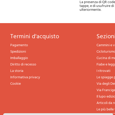
La presenza di QR code 
tappe, e di usufruire d
ulteriormente.
termini d'acquisto
sezio
Pagamento
Cammini e v
Spedizioni
Cicloturism
Imballaggio
Cucina di 
Diritto di recesso
Fiabe e leg
La storia
I ritrovati
Informativa privacy
Le spiagge p
Cookie
Via degli De
Via Francig
Il lupo edizi
Articoli da 
Le più belle 