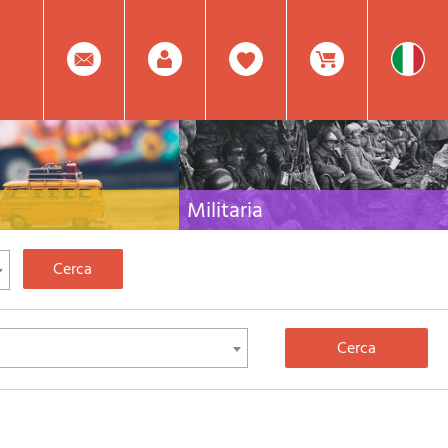
0
Facebook
Registrati
Prodotto(i) Attualmente
Militaria
 per viaggi e letteratura di
Raccolta delle migliori pubblicazioni (libri e dvd)
lia, l'Europa e tutto il Mondo
sulla guerra in montagna sulle Alpi e sul resto
d'Italia e d'Europa
Mod.
Nel
Password
Carrello