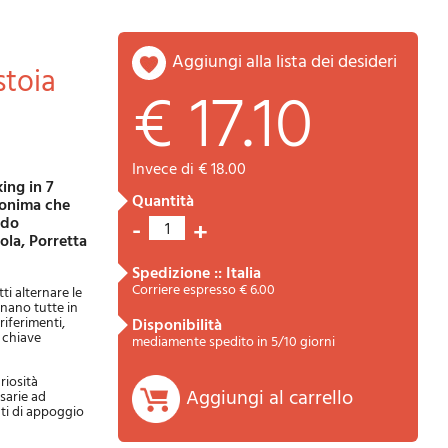
aggiungi alla lista dei desideri
€ 17.10
invece di € 18.00
quantità
monima che
Riepilogo
-
ndo
+
1
ola, Porretta
spedizione :: Italia
Corriere espresso € 6.00
ti alternare le
inano tutte in
riferimenti,
disponibilità
n chiave
mediamente spedito in 5/10 giorni
riosità
Aggiungi al carrello
sarie ad
nti di appoggio