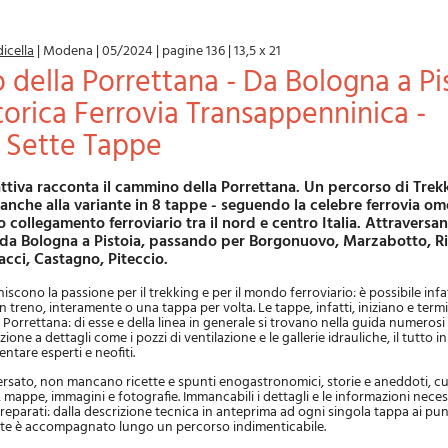
icella
|
Modena
|
05/2024
|
pagine 136
|
13,5 x 21
torica Ferrovia Transappenninica -
n Sette Tappe
 anche alla variante in 8 tappe - seguendo la celebre ferrovia o
 collegamento ferroviario tra il nord e centro Italia. Attraversa
da Bologna a Pistoia, passando per Borgonuovo, Marzabotto, Ri
acci, Castagno, Piteccio.
uniscono la passione per il trekking e per il mondo ferroviario: è possibile infat
n treno, interamente o una tappa per volta. Le tappe, infatti, iniziano e term
 Porrettana: di esse e della linea in generale si trovano nella guida numerosi 
zione a dettagli come i pozzi di ventilazione e le gallerie idrauliche, il tutto i
ntare esperti e neofiti.
aversato, non mancano ricette e spunti enogastronomici, storie e aneddoti, cu
 mappe, immagini e fotografie. Immancabili i dettagli e le informazioni neces
reparati: dalla descrizione tecnica in anteprima ad ogni singola tappa ai pu
ndante è accompagnato lungo un percorso indimenticabile.