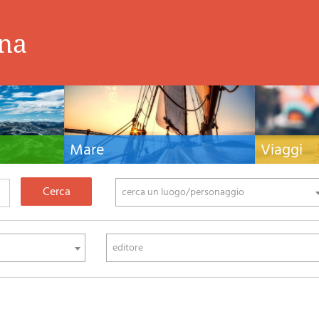
ina
Mare
Viaggi
nistiche,
Manuali nautici, cartografia nautica, libri e
Guide turistiche
tivo ed
letteratura per la barca a vela e motore
viaggio per l'Ita
fia di montagna
cerca un luogo/personaggio
editore