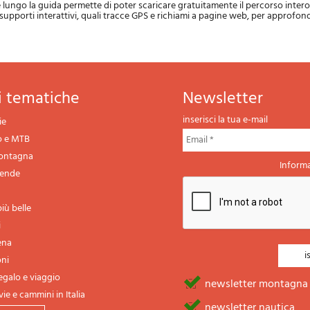
lungo la guida permette di poter scaricare gratuitamente il percorso intero 
i supporti interattivi, quali tracce GPS e richiami a pagine web, per approfon
ni tematiche
newsletter
inserisci la tua e-mail
ie
o e MTB
montagna
Informa
gende
iù belle
i
ena
oni
regalo e viaggio
newsletter montagna
vie e cammini in Italia
newsletter nautica