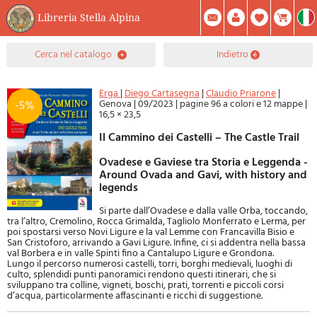
Libreria Stella Alpina
0
cerca nel catalogo
indietro
Prodotto(i) Attualmente Nel Carrello
Riepilogo
Facebook
Registrati
Mod. Password
Erga
|
Diego Cartasegna
|
Claudio Priarone
|
Genova
|
09/2023
|
pagine 96 a colori e 12 mappe
|
-5%
16,5 × 23,5
Il Cammino dei Castelli – The Castle Trail
Ovadese e Gaviese tra Storia e Leggenda -
Around Ovada and Gavi, with history and
legends
Si parte dall’Ovadese e dalla valle Orba, toccando,
tra l’altro, Cremolino, Rocca Grimalda, Tagliolo Monferrato e Lerma, per
poi spostarsi verso Novi Ligure e la val Lemme con Francavilla Bisio e
San Cristoforo, arrivando a Gavi Ligure. Infine, ci si addentra nella bassa
val Borbera e in valle Spinti fino a Cantalupo Ligure e Grondona.
Lungo il percorso numerosi castelli, torri, borghi medievali, luoghi di
culto, splendidi punti panoramici rendono questi itinerari, che si
sviluppano tra colline, vigneti, boschi, prati, torrenti e piccoli corsi
d’acqua, particolar­mente affascinanti e ricchi di suggestione.