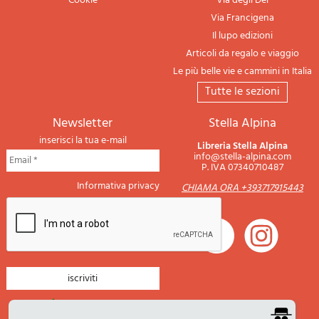
Cookie
Via degli Dei
Via Francigena
Il lupo edizioni
Articoli da regalo e viaggio
Le più belle vie e cammini in Italia
tutte le sezioni
newsletter
Stella Alpina
inserisci la tua e-mail
Libreria Stella Alpina
info@stella-alpina.com
P. IVA 07340710487
Informativa privacy
CHIAMA ORA +393717915443
newsletter montagna