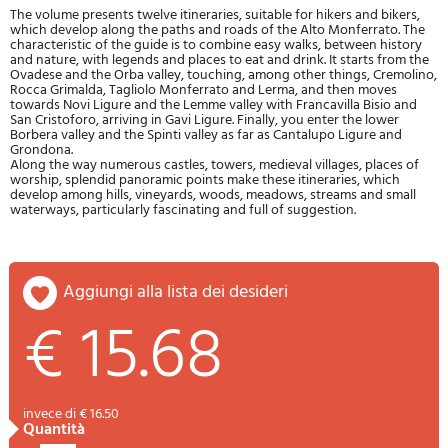
The volume presents twelve itineraries, suitable for hikers and bikers,
which develop along the paths and roads of the Alto Monferrato. The
characteristic of the guide is to combine easy walks, between history
and nature, with legends and places to eat and drink. It starts from the
Ovadese and the Orba valley, touching, among other things, Cremolino,
Rocca Grimalda, Tagliolo Monferrato and Lerma, and then moves
towards Novi Ligure and the Lemme valley with Francavilla Bisio and
San Cristoforo, arriving in Gavi Ligure. Finally, you enter the lower
Borbera valley and the Spinti valley as far as Cantalupo Ligure and
Grondona.
Along the way numerous castles, towers, medieval villages, places of
worship, splendid panoramic points make these itineraries, which
develop among hills, vineyards, woods, meadows, streams and small
waterways, particularly fascinating and full of suggestion.
aggiungi alla lista dei desideri
€ 15.68
invece di € 16.50
quantità