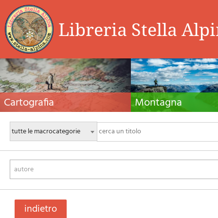
Libreria Stella Alp
Cartografia
Montagna
Carte escursionistiche, carte stradali e atlanti,
Guide alpinistiche, guide escursio
cartografia d'Italia e di tutto il mondo. Carte dei
manuali tecnici per l'alpinismo es
sentieri, cartografia per il cicloturismo e
invernale. Letteratura e filmogra
mountain bike
autore
indietro