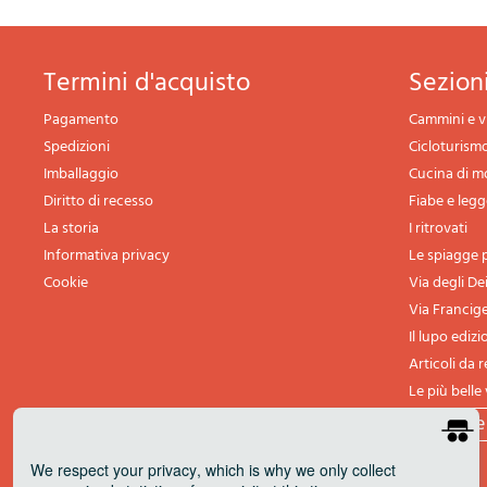
termini d'acquisto
sezio
Pagamento
Cammini e v
Spedizioni
Cicloturism
Imballaggio
Cucina di 
Diritto di recesso
Fiabe e leg
La storia
I ritrovati
Informativa privacy
Le spiagge p
Cookie
Via degli De
Via Francig
Il lupo edizi
Articoli da 
Le più belle 
tutte l
We respect your privacy
, which is why we only collect