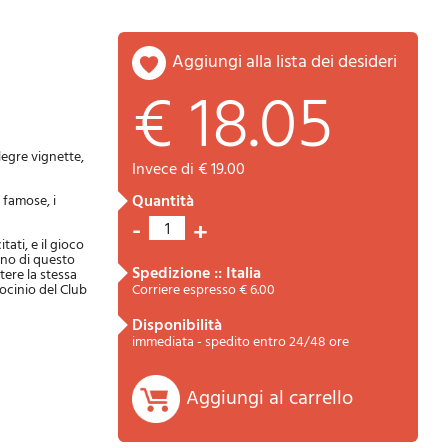
aggiungi alla lista dei desideri
€ 18.05
legre vignette,
invece di € 19.00
quantità
 famose, i
Riepilogo
-
+
1
ati, e il gioco
anno di questo
spedizione :: Italia
tere la stessa
rocinio del Club
Corriere espresso € 6.00
disponibilità
immediata - spedito entro 24/48 ore
Aggiungi al carrello