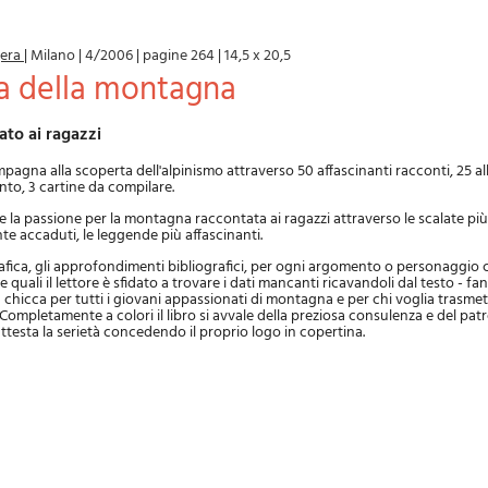
jera
|
Milano
|
4/2006
|
pagine 264
|
14,5 x 20,5
ra della montagna
ato ai ragazzi
mpagna alla scoperta dell'alpinismo attraverso 50 affascinanti racconti, 25 al
to, 3 cartine da compilare.
 e la passione per la montagna raccontata ai ragazzi attraverso le scalate più
te accaduti, le leggende più affascinanti.
ica, gli approfondimenti bibliografici, per ogni argomento o personaggio cit
le quali il lettore è sfidato a trovare i dati mancanti ricavandoli dal testo - f
a chicca per tutti i giovani appassionati di montagna e per chi voglia trasmet
i.Completamente a colori il libro si avvale della preziosa consulenza e del pat
attesta la serietà concedendo il proprio logo in copertina.