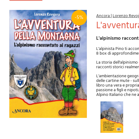
Ancora
|
Lorenzo Revo
-5%
L'avventu
L'alpinismo raccont
L'alpinista Pino ti acco
8 box di approfondimen
La storia dell'alpinismo
racconti storici realmen
L'ambientazione geograf
delle cartine mute - sul
libro una vera e propri
passione a figli e nipot
Alpino Italiano che ne 