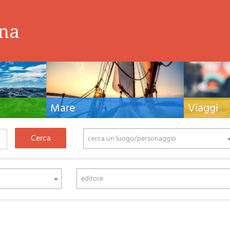
ina
Mare
Viaggi
nistiche,
Manuali nautici, cartografia nautica, libri e
Guide turistiche
tivo ed
letteratura per la barca a vela e motore
viaggio per l'Ita
fia di montagna
cerca un luogo/personaggio
editore