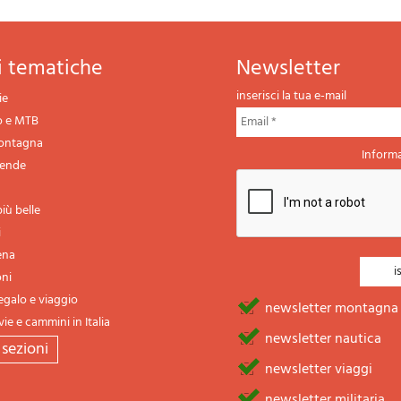
ni tematiche
newsletter
inserisci la tua e-mail
ie
o e MTB
montagna
Informa
gende
iù belle
i
ena
oni
regalo e viaggio
newsletter montagna
vie e cammini in Italia
newsletter nautica
e sezioni
newsletter viaggi
newsletter militaria