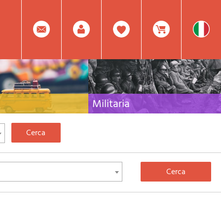
0
Facebook
Registrati
Prodotto(i) Attualmente
Militaria
 per viaggi e letteratura di
Raccolta delle migliori pubblicazioni (libri e dvd)
lia, l'Europa e tutto il Mondo
sulla guerra in montagna sulle Alpi e sul resto
d'Italia e d'Europa
Mod.
Nel
Password
Carrello