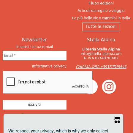
Il lupo edizioni
Articoli da regalo e viaggio
Le più belle vie e cammini in Italia
tutte le sezioni
newsletter
Stella Alpina
inserisci la tua e-mail
Libreria Stella Alpina
info@stella-alpina.com
P. IVA 07340710487
Informativa privacy
CHIAMA ORA +393717915443
newsletter montagna
newsletter nautica
We respect your privacy
, which is why we only collect