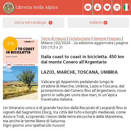
Libreria Stella Alpina
0
cerca nel catalogo
indietro
Prodotto(i) Attualmente Nel Carrello
Riepilogo
Facebook
Registrati
Mod. Password
Terre di mezzo
|
Cicloturismo
|
Simone Frignani
|
Milano
|
02/2024 - 2a edizione aggiornata
|
pagine
-5%
120
|
11,5 x 21
Italia coast to coast in bicicletta. 450 km
dal monte Conero all'Argentario
LAZIO, MARCHE, TOSCANA, UMBRIA
Valicare gli Appennini pedalando lungo le
stradine di Marche, Umbria, Lazio e Toscana, dal
promontorio del Conero fino all’Argentario: nove
giorni in sella per unire due mari, in un’epica
traversata italiana.
Un itinerario unico e di grande fascino dalla Recanati di Leopardi fino ai
vigneti del Sagrantino Docg, tra città del tufo e borghi medievali, come
Assisi e Todi, scoprendo i tesori delle terre etrusche e della Maremma,
ma anche le terme libere di Saturnia.
Ogni giorno uno spettacolo nuovo!