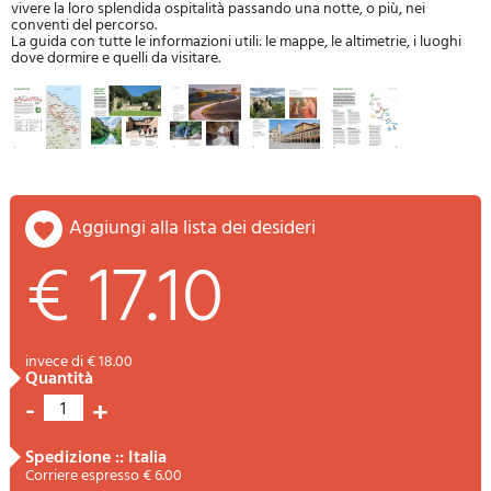
vivere la loro splendida ospitalità passando una notte, o più, nei
conventi del percorso.
La guida con tutte le informazioni utili: le mappe, le altimetrie, i luoghi
dove dormire e quelli da visitare.
aggiungi alla lista dei desideri
€ 17.10
invece di € 18.00
quantità
-
+
1
spedizione :: Italia
Corriere espresso € 6.00