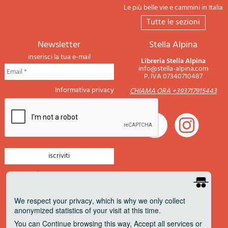
Le più belle vie e cammini in Italia
tutte le sezioni
newsletter
Stella Alpina
inserisci la tua e-mail
Libreria Stella Alpina
info@stella-alpina.com
P. IVA 07340710487
Informativa privacy
CHIAMA ORA +393717915443
newsletter montagna
newsletter nautica
We respect your privacy
, which is why we only collect
anonymized statistics of your visit at this time.
newsletter viaggi
You can
Continue
browsing this way,
Accept all
services or