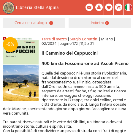
Libreria Stella Alpina
0
cerca nel catalogo
indietro
Prodotto(i) Attualmente Nel Carrello
Riepilogo
Facebook
Registrati
Mod. Password
Terre di mezzo
|
Sergio Lorenzini
|
Milano
|
02/2024
|
pagine 172
|
11,5 x 21
-5%
Il Cammino dei Cappuccini
400 km da Fossombrone ad Ascoli Piceno
Quella dei cappuccini è una storia rivoluzionaria,
nata dal desiderio di un ritorno al cuore del
francescanesimo e, all’inizio, osteggiata
dall’Ordine. Un cammino iniziato 500 anni fa,
segnato da arresti, fughe, rifugi solitari e ricerca
interiore: un viaggio che oggi possiamo
ripercorrere in 17 tappe, tra dolci colline, eremi e
città d’arte; da nord a sud, lungo l’intera dorsale
delle Marche, sperimentando giorno dopo giorno l’accoglienza di una
vera comunità.
Tra parchi, riserve naturali e le vette dei Sibillini, un itinerario dove si
incontrano storia, cultura e spiritualità.
Con la possibilità di condividere un pezzo di strada con i frati di oggi e