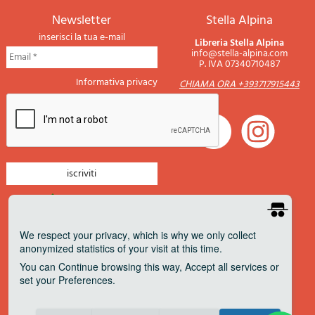
newsletter
Stella Alpina
inserisci la tua e-mail
Libreria Stella Alpina
info@stella-alpina.com
P. IVA 07340710487
Informativa privacy
CHIAMA ORA +393717915443
newsletter montagna
newsletter nautica
We respect your privacy
, which is why we only collect
anonymized statistics of your visit at this time.
newsletter viaggi
You can
Continue
browsing this way,
Accept all
services or
newsletter militaria
set your
Preferences
.
Pagamenti accettati
Consent cookie
learn more