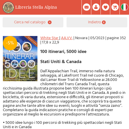
Libreria Stella Alpina
0
cerca nel catalogo
indietro
Prodotto(i) Attualmente Nel Carrello
Riepilogo
Facebook
Registrati
Mod. Password
White Star
|
AA.VV.
|
Novara
|
05/2023
|
pagine 352
|
17,8 x 22,9
-5%
100 itinerari, 5000 idee
Stati Uniti & Canada
Dall’Appalachian Trail, immerso nella natura
selvaggia, al Lakefront Trail nel cuore di Chicago,
dal Lamar River Trail di Yellowstone ai 28.000
chilometri del Trans Canada Trail, questa
ricchissima guida illustrata propone ben 100 itinerari lungo i più
spettacolari percorsi di trekking negli Stati Uniti e in Canada. A piedi o in
bicicletta, di varia durata, estensione e difficoltà, gli itinerari proposti si
adattano alle esigenze di ciascun viaggiatore, che scoprirà tra queste
pagine anche tante altre idee su eventi, luoghi e attività “senza zaino”.
Completano la guida indicazioni pratiche e consigli di esperti per
organizzare al meglio le escursioni e predisporre l’attrezzatura.
• 5000 idee lungo i 100 percorsi di trekking più spettacolari negli Stati
Uniti e in Canada