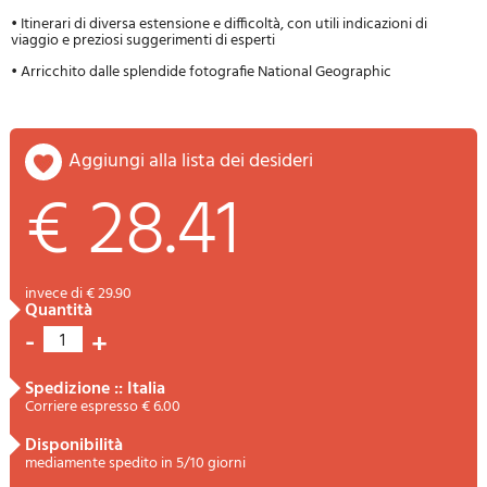
• Itinerari di diversa estensione e difficoltà, con utili indicazioni di
viaggio e preziosi suggerimenti di esperti
• Arricchito dalle splendide fotografie National Geographic
aggiungi alla lista dei desideri
€ 28.41
invece di € 29.90
quantità
-
+
1
spedizione :: Italia
Corriere espresso € 6.00
disponibilità
mediamente spedito in 5/10 giorni