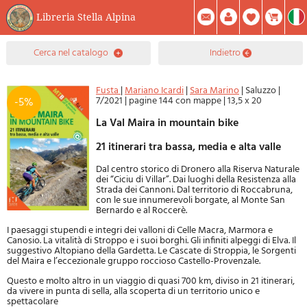
Libreria Stella Alpina
0
cerca nel catalogo
indietro
Prodotto(i) Attualmente Nel Carrello
Riepilogo
Facebook
Registrati
Mod. Password
Fusta
|
Mariano Icardi
|
Sara Marino
|
Saluzzo
|
7/2021
|
pagine 144 con mappe
|
13,5 x 20
-5%
La Val Maira in mountain bike
21 itinerari tra bassa, media e alta valle
Dal centro storico di Dronero alla Riserva Naturale
dei “Ciciu di Villar”. Dai luoghi della Resistenza alla
Strada dei Cannoni. Dal territorio di Roccabruna,
con le sue innumerevoli borgate, al Monte San
Bernardo e al Roccerè.
I paesaggi stupendi e integri dei valloni di Celle Macra, Marmora e
Canosio. La vitalità di Stroppo e i suoi borghi. Gli infiniti alpeggi di Elva. Il
suggestivo Altopiano della Gardetta. Le Cascate di Stroppia, le Sorgenti
del Maira e l’eccezionale gruppo roccioso Castello-Provenzale.
Questo e molto altro in un viaggio di quasi 700 km, diviso in 21 itinerari,
da vivere in punta di sella, alla scoperta di un territorio unico e
spettacolare