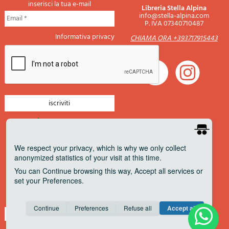
inserisci la tua e-mail
Libreria Stella Alpina
info@stella-alpina.com
P. IVA 07340710487
Informativa privacy
CHIAMA ORA +393717915443
newsletter montagna
newsletter nautica
We respect your privacy
, which is why we only collect
anonymized statistics of your visit at this time.
newsletter viaggi
You can
Continue
browsing this way,
Accept all
services or
newsletter militaria
set your
Preferences
.
Pagamenti accettati
Consent cookie
learn more
Continue
Preferences
Refuse all
Accept all
Save
Anonymous
Invisible