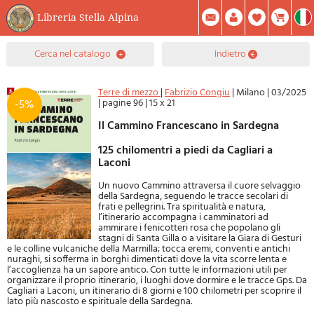
Libreria Stella Alpina
0
cerca nel catalogo
indietro
Prodotto(i) Attualmente Nel Carrello
Riepilogo
Facebook
Registrati
Mod. Password
Terre di mezzo
|
Fabrizio Congiu
|
Milano
|
03/2025
|
pagine 96
|
15 x 21
-5%
Il Cammino Francescano in Sardegna
125 chilomentri a piedi da Cagliari a
Laconi
Un nuovo Cammino attraversa il cuore selvaggio
della Sardegna, seguendo le tracce secolari di
frati e pellegrini. Tra spiritualità e natura,
l’itinerario accompagna i camminatori ad
ammirare i fenicotteri rosa che popolano gli
stagni di Santa Gilla o a visitare la Giara di Gesturi
e le colline vulcaniche della Marmilla; tocca eremi, conventi e antichi
nuraghi, si sofferma in borghi dimenticati dove la vita scorre lenta e
l’accoglienza ha un sapore antico. Con tutte le informazioni utili per
organizzare il proprio itinerario, i luoghi dove dormire e le tracce Gps. Da
Cagliari a Laconi, un itinerario di 8 giorni e 100 chilometri per scoprire il
lato più nascosto e spirituale della Sardegna.