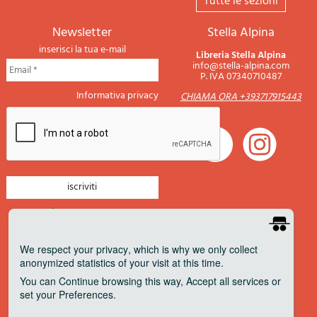
tutte le sezioni
newsletter
Stella Alpina
inserisci la tua e-mail
Libreria Stella Alpina
info@stella-alpina.com
P. IVA 07340710487
Informativa privacy
CHIAMA ORA +393717915443
newsletter montagna
newsletter nautica
We respect your privacy
, which is why we only collect
anonymized statistics of your visit at this time.
newsletter viaggi
You can
Continue
browsing this way,
Accept all
services or
newsletter militaria
set your
Preferences
.