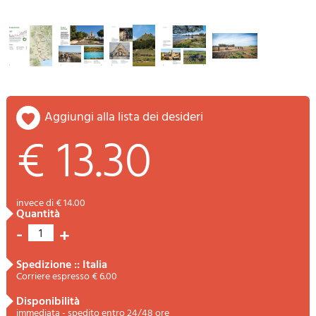
aggiungi alla lista dei desideri
€ 13.30
invece di € 14.00
quantità
-
+
1
spedizione :: Italia
Corriere espresso € 6.00
disponibilità
immediata - spedito entro 24/48 ore