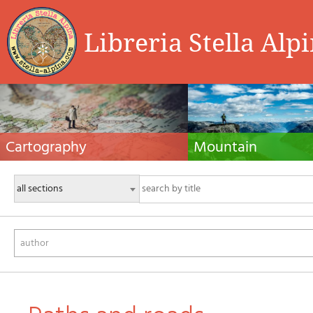
Libreria Stella Alp
Cartography
Mountain
Hiking maps, maps and atlases, cartography
Alpine guides, hiking guides, tec
around the world. Maps of the trails, cartography
for summer and winter mountaine
for cyclotourism and mountain biking
Mountain literature and filmogra
author