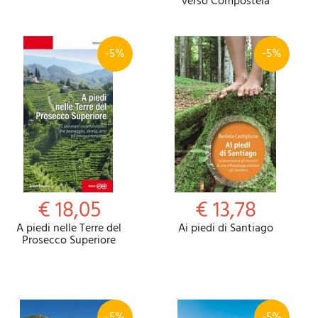
verso Compostela
-5%
-5%
€ 18,05
€ 13,78
A piedi nelle Terre del
Ai piedi di Santiago
Prosecco Superiore
-5%
-5%