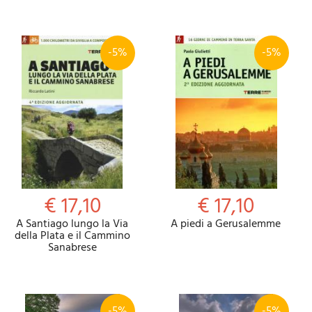
-5%
-5%
€ 17,10
€ 17,10
A Santiago lungo la Via
A piedi a Gerusalemme
della Plata e il Cammino
Sanabrese
-5%
-5%