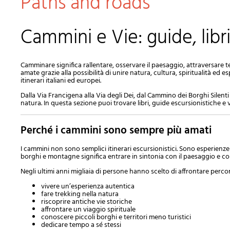
Paths and roads
Cammini e Vie: guide, libr
Camminare significa rallentare, osservare il paesaggio, attraversare ter
amate grazie alla possibilità di unire natura, cultura, spiritualità ed 
itinerari italiani ed europei.
Dalla
Via Francigena
alla
Via degli Dei
, dal
Cammino dei Borghi Silenti
natura. In questa sezione puoi trovare libri, guide escursionistiche e vol
Perché i cammini sono sempre più amati
I cammini non sono semplici itinerari escursionistici. Sono esperienze
borghi e montagne significa entrare in sintonia con il paesaggio e con
Negli ultimi anni migliaia di persone hanno scelto di affrontare percorsi
vivere un’esperienza autentica
fare trekking nella natura
riscoprire antiche vie storiche
affrontare un viaggio spirituale
conoscere piccoli borghi e territori meno turistici
dedicare tempo a sé stessi