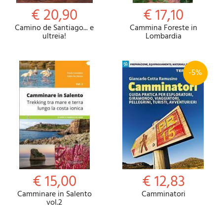
€ 20,90
€ 17,10
Camino de Santiago... e
Cammina Foreste in
ultreia!
Lombardia
-5%
€ 15,00
€ 12,83
Camminare in Salento
Camminatori
vol.2