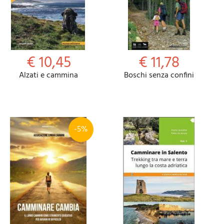
€ 10,45
€ 11,78
Alzati e cammina
Boschi senza confini
-5%