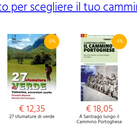
eto per scegliere il tuo cam
-5%
-5%
€ 12,35
€ 18,05
27 sfumature di verde
A Santiago lungo il
Cammino Portoghese