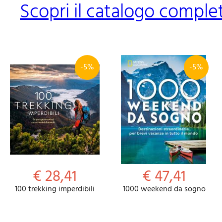
Scopri il catalogo compl
-5%
-5%
€ 28,41
€ 47,41
100 trekking imperdibili
1000 weekend da sogno