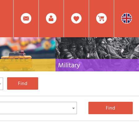
0
Facebook
Create
Item(s)
Military
 travel literature for Italy,
Collection of the best publications (books and
rest of the world
DVDs) on the mountain war on the Alps and the
rest of Italy and Europe
Account
In
Mod.
Your