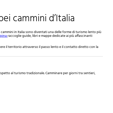
 bei cammini d’Italia
Password
Cart
 i cammini in Italia sono diventati una delle forme di turismo lento più
lpina
raccoglie guide, libri e mappe dedicate ai più affascinanti
il territorio attraverso il passo lento e il contatto diretto con la
spetto al turismo tradizionale. Camminare per giorni tra sentieri,
Summary