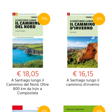
-5%
-5%
€ 18,05
€ 16,15
A Santiago lungo il
A Santiago lungo il
Cammino del Nord. Oltre
cammino d'inverno
800 km da Irún a
Compostela
-5%
-5%