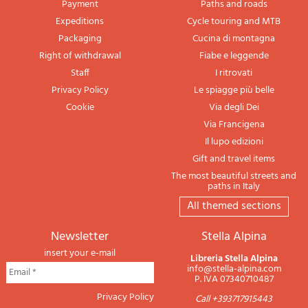
Payment
Paths and roads
Expeditions
Cycle touring and MTB
Packaging
Cucina di montagna
Right of withdrawal
Fiabe e leggende
Staff
I ritrovati
Privacy Policy
Le spiagge più belle
Cookie
Via degli Dei
Via Francigena
Il lupo edizioni
Gift and travel items
The most beautiful streets and
paths in Italy
All themed sections
newsletter
Stella Alpina
insert your e-mail
Libreria Stella Alpina
info@stella-alpina.com
P. IVA 07340710487
Privacy Policy
Call +393717915443