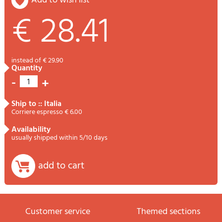
add to wish list
€ 28.41
instead of € 29.90
quantity
-
+
1
ship to :: Italia
Corriere espresso € 6.00
availability
usually shipped within 5/10 days
add to cart
Customer service
themed sections