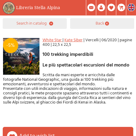
Libreria Stella Alpina
0
search in catalog
back
Item(s) In Your Cart
Summary
Facebook
Create Account
Mod. Password
White Star
|
Kate Siber
|
Vercelli
|
06/2020
|
pagine
400
|
22,5 x 22,5
-5%
100 trekking imperdibili
Le più spettacolari escursioni del mondo
Scritta da mani esperte e arricchita dalle
fotografie National Geographic, una guida ai 100 trekking più
emozionanti, avventurosi e spettacolari del mondo.
Presentate con utili indicazioni di viaggio, informazioni sulla natura e
consigli pratici, le mete proposte spaziano attraverso tutti i continenti e
diversi tipi di esperienza: dalla giungla del Costa Rica ai sentieri del vino
sulle Alpi svizzere, al ghiaccio dei Fiordi di Kenai in Alaska.