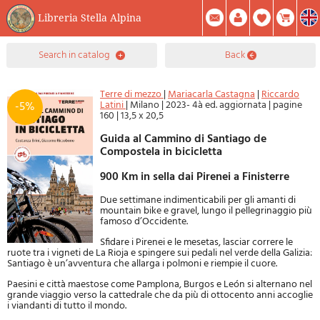
Libreria Stella Alpina
0
search in catalog
back
Item(s) In Your Cart
Summary
Facebook
Create Account
Mod. Password
Terre di mezzo
|
Mariacarla Castagna
|
Riccardo
Latini
|
Milano
|
2023- 4à ed. aggiornata
|
pagine
-5%
160
|
13,5 x 20,5
Guida al Cammino di Santiago de
Compostela in bicicletta
900 Km in sella dai Pirenei a Finisterre
Due settimane indimenticabili per gli amanti di
mountain bike e gravel, lungo il pellegrinaggio più
famoso d’Occidente.
Sfidare i Pirenei e le mesetas, lasciar correre le
ruote tra i vigneti de La Rioja e spingere sui pedali nel verde della Galizia:
Santiago è un’avventura che allarga i polmoni e riempie il cuore.
Paesini e città maestose come Pamplona, Burgos e León si alternano nel
grande viaggio verso la cattedrale che da più di ottocento anni accoglie
i viandanti di tutto il mondo.