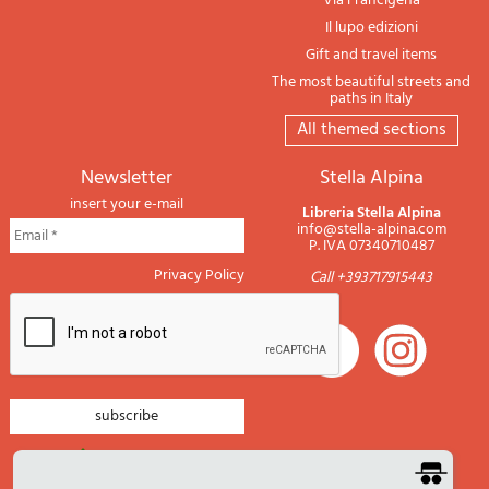
Via Francigena
Il lupo edizioni
Gift and travel items
The most beautiful streets and
paths in Italy
All themed sections
newsletter
Stella Alpina
insert your e-mail
Libreria Stella Alpina
info@stella-alpina.com
P. IVA 07340710487
Privacy Policy
Call +393717915443
newsletter mountain