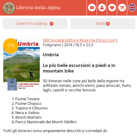
Libreria Stella Alpina
0
search in catalog
back
Item(s) In Your Cart
Summary
Facebook
Create Account
Mod. Password
SER Società Editrice Ricerche
|
Enzo Cori
|
Folignano
|
2014
|
16,5 x 23,5
-5%
Umbria
Le più belle escursioni a piedi e in
mountain bike
50 itinerari
nelle zone più belle della regione tra
anfiteatri romani, antichi eremi, paesi arroccati, fiumi,
laghi, castelli e vecchie ferrovie.
Fiume Tevere
Fiume Chiasco
Topino e Clitunno
Nera e Velino
Monti Martani
Parco Nazionale dei Monti Sibillini
Tutti gli itinerari sono ampiamente descritti e corredati di: