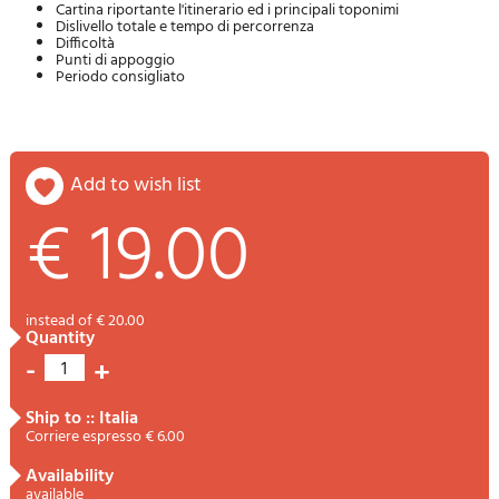
Cartina riportante l'itinerario ed i principali toponimi
Dislivello totale e tempo di percorrenza
Difficoltà
Punti di appoggio
Periodo consigliato
add to wish list
€ 19.00
instead of € 20.00
quantity
-
+
1
ship to :: Italia
Corriere espresso € 6.00
availability
available