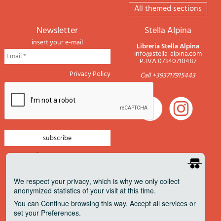
All themed sections
newsletter
Stella Alpina
insert your e-mail
Libreria Stella Alpina
info@stella-alpina.com
P. IVA 07340710487
Privacy Policy
Call +393717915443
newsletter mountain
newsletter navigation
We respect your privacy
, which is why we only collect
anonymized statistics of your visit at this time.
newsletter travels
You can
Continue
browsing this way,
Accept all
services or
newsletter military
set your
Preferences
.