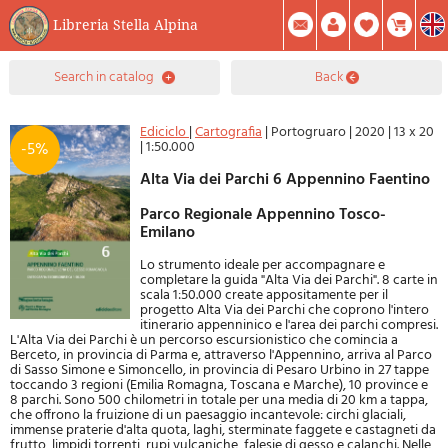
Libreria Stella Alpina
0
search in catalog
back
Item(s) In Your Cart
Summary
Facebook
Create Account
Mod. Password
Ediciclo
|
Cartografia
|
Portogruaro
|
2020
|
13 x 20
|
1:50.000
-5%
Alta Via dei Parchi 6 Appennino Faentino
Parco Regionale Appennino Tosco-
Emilano
Lo strumento ideale per accompagnare e
completare la guida "Alta Via dei Parchi". 8 carte in
scala 1:50.000 create appositamente per il
progetto Alta Via dei Parchi che coprono l'intero
itinerario appenninico e l'area dei parchi compresi.
L'Alta Via dei Parchi è un percorso escursionistico che comincia a
Berceto, in provincia di Parma e, attraverso l'Appennino, arriva al Parco
di Sasso Simone e Simoncello, in provincia di Pesaro Urbino in 27 tappe
toccando 3 regioni (Emilia Romagna, Toscana e Marche), 10 province e
8 parchi. Sono 500 chilometri in totale per una media di 20 km a tappa,
che offrono la fruizione di un paesaggio incantevole: circhi glaciali,
immense praterie d'alta quota, laghi, sterminate faggete e castagneti da
frutto, limpidi torrenti, rupi vulcaniche, falesie di gesso e calanchi. Nelle