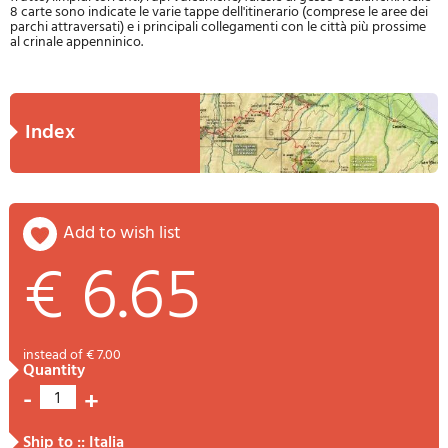
8 carte sono indicate le varie tappe dell'itinerario (comprese le aree dei
parchi attraversati) e i principali collegamenti con le città più prossime
al crinale appenninico.
index
add to wish list
€ 6.65
instead of € 7.00
quantity
-
+
1
ship to :: Italia