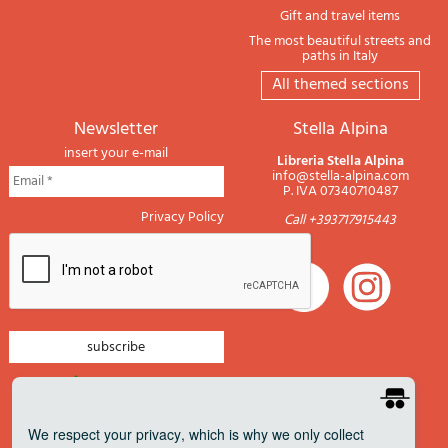
Gift and travel items
The most beautiful streets and
paths in Italy
All themed sections
newsletter
Stella Alpina
insert your e-mail
Libreria Stella Alpina
info@stella-alpina.com
P. IVA 07340710487
Privacy Policy
Call +393717915443
newsletter mountain
newsletter navigation
We respect your privacy
, which is why we only collect