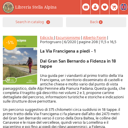
Libreria Stella Alpina
0
search in catalog
back
Item(s) In Your Cart
Summary
Facebook
Create Account
Mod. Password
Ediciclo
|
Escursionismo
|
Alberto Fiorin
|
Portogruaro
|
6/2020
|
pagine 208
|
11,5 x 16,5
-5%
La Via Francigena a piedi - 1
Dal Gran San Bernardo a Fidenza in 18
tappe
Una guida per i viandanti al primo tratto della Via
Francigena, un territorio disseminato di castelli e
antiche chiese e molto vario dal punto di vista
paesaggistico, dalle Alpi Pennine alla Pianura Padana. Questa guida, che
completa il tragitto già descritto nei volumi 2 e 3, propone cartine
dettagliate del percorso, informazioni turistiche e storiche e indicazioni
sulle strutture dove pernottare.
Un percorso suggestivo di 375 chilometri circa suddivisi in 18 tappe: il
primo tratto della Via Francigena ci fa planare dall’alto dei 2473 metri
del Gran San Bernardo verso il corso della Dora Baltea, le colline del
Canavese e le risaie del vercellese, quindi verso la Lomellina e il
piacentino e poi fino ai piedi dei rilievi appenninici, a Fidenza.