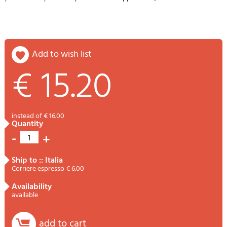
add to wish list
€ 15.20
instead of € 16.00
quantity
-
+
1
ship to :: Italia
Corriere espresso € 6.00
availability
available
add to cart