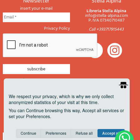
newsletter
Stella Alpina
insert your e-mail
Libreria Stella Alpina
info@stella-alpina.com
P. IVA 07340710487
Privacy Policy
Call +393717915443
newsletter mountain
newsletter navigation
We respect your privacy
, which is why we only collect
anonymized statistics of your visit at this time.
newsletter travels
You can
Continue
browsing this way,
Accept all
services or
newsletter military
set your
Preferences
.
Pagamenti accettati
Consent cookie
learn more
Continue
Preferences
Refuse all
Accept all
Save
Anonymous
Invisible