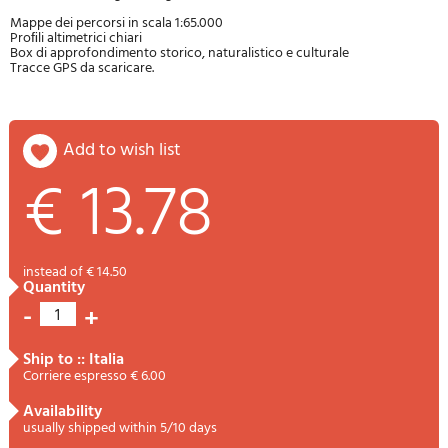
Mappe dei percorsi in scala 1:65.000
Proﬁli altimetrici chiari
Box di approfondimento storico, naturalistico e culturale
Tracce GPS da scaricare.
add to wish list
€ 13.78
instead of € 14.50
quantity
-
+
1
ship to :: Italia
Corriere espresso € 6.00
availability
usually shipped within 5/10 days