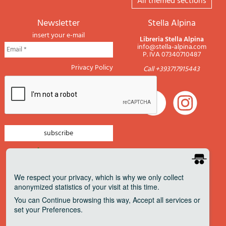
All themed sections
newsletter
Stella Alpina
insert your e-mail
Libreria Stella Alpina
info@stella-alpina.com
P. IVA 07340710487
Privacy Policy
Call +393717915443
newsletter mountain
newsletter navigation
We respect your privacy
, which is why we only collect
anonymized statistics of your visit at this time.
newsletter travels
You can
Continue
browsing this way,
Accept all
services or
newsletter military
set your
Preferences
.