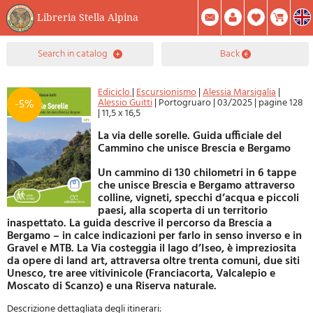
Libreria Stella Alpina
0
search in catalog
back
Item(s) In Your Cart
Summary
Facebook
Create Account
Mod. Password
Ediciclo
|
Escursionismo
|
Alessia Marsigalia
|
Alessio Guitti
|
Portogruaro
|
03/2025
|
pagine 128
-5%
|
11,5 x 16,5
La via delle sorelle. Guida ufficiale del
Cammino che unisce Brescia e Bergamo
Un cammino di 130 chilometri in 6 tappe
che unisce Brescia e Bergamo attraverso
colline, vigneti, specchi d’acqua e piccoli
paesi, alla scoperta di un territorio
inaspettato. La guida descrive il percorso da Brescia a
Bergamo – in calce indicazioni per farlo in senso inverso e in
Gravel e MTB. La Via costeggia il lago d’Iseo, è impreziosita
da opere di land art, attraversa oltre trenta comuni, due siti
Unesco, tre aree vitivinicole (Franciacorta, Valcalepio e
Moscato di Scanzo) e una Riserva naturale.
Descrizione dettagliata degli itinerari: