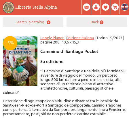
Libreria Stella Alpina
0
search in catalog
back
Item(s) In Your Cart
Summary
Facebook
Create Account
Mod. Password
Lonely Planet
|
Edizione italiana
|
Torino
|
9/2023
|
pagine 208
|
10,6 x 15,3
-5%
Cammino di Santiago Pocket
3a edizione
"Il Cammino di Santiago è una delle più formidabili
avventure di viaggio del mondo, un percorso
lungo 800 km da fare a piedi o in bicicletta, alla
scoperta di un territorio pieno di attrattive
architettoniche, culturali, paesaggistiche e
culinarie".
Descrizione di ogni tappa con altitudine e distanza tra le località: da
Saint-Jean-Pied-de-Port a Santiago de Compostela, Camino aragonés
come partenza alternativa da Somport, prolungamento fino a Finisterre,
pernottamento, pasti, siti da non perdere e cartina estraibile.