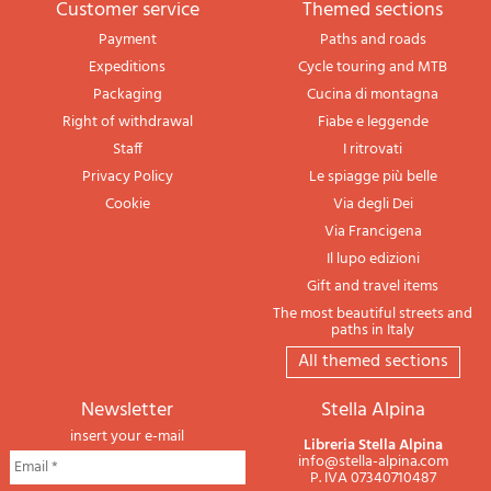
Customer service
themed sections
Payment
Paths and roads
Expeditions
Cycle touring and MTB
Packaging
Cucina di montagna
Right of withdrawal
Fiabe e leggende
Staff
I ritrovati
Privacy Policy
Le spiagge più belle
Cookie
Via degli Dei
Via Francigena
Il lupo edizioni
Gift and travel items
The most beautiful streets and
paths in Italy
All themed sections
newsletter
Stella Alpina
insert your e-mail
Libreria Stella Alpina
info@stella-alpina.com
P. IVA 07340710487