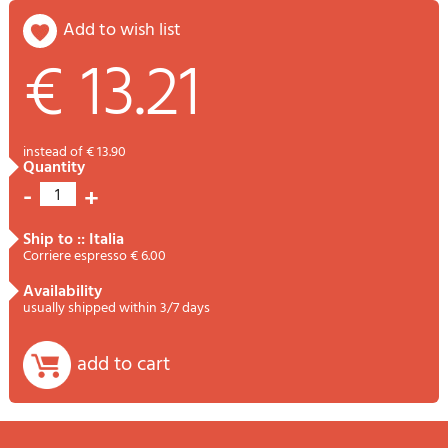
add to wish list
€ 13.21
instead of € 13.90
quantity
-
+
1
ship to :: Italia
Corriere espresso € 6.00
availability
usually shipped within 3/7 days
add to cart