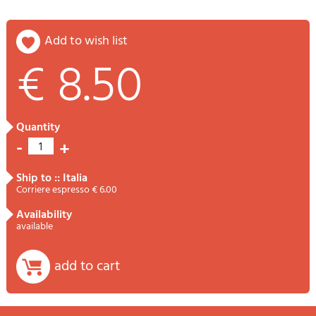
add to wish list
€ 8.50
quantity
-
+
1
ship to :: Italia
Corriere espresso € 6.00
availability
available
add to cart