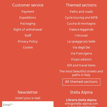
Customer service
themed sections
Payment
Paths and roads
Expeditions
Cycle touring and MTB
Packaging
Cucina di montagna
Right of withdrawal
Fiabe e leggende
Staff
I ritrovati
Privacy Policy
Le spiagge più belle
Cookie
Via degli Dei
Via Francigena
Il lupo edizioni
Gift and travel items
The most beautiful streets and
paths in Italy
All themed sections
newsletter
Stella Alpina
insert your e-mail
Libreria Stella Alpina
info@stella-alpina.com