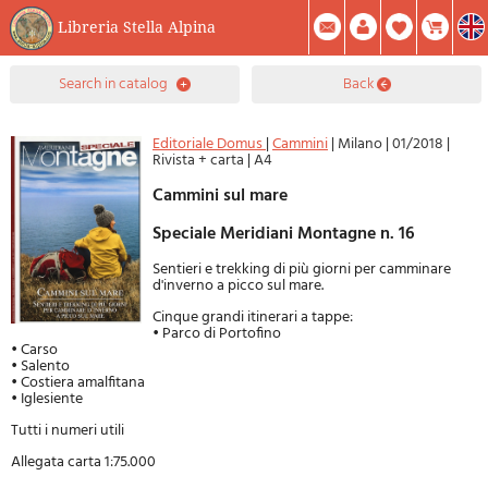
Libreria Stella Alpina
0
search in catalog
back
Item(s) In Your Cart
Summary
Facebook
Create Account
Mod. Password
Editoriale Domus
|
Cammini
|
Milano
|
01/2018
|
Rivista + carta
|
A4
Cammini sul mare
Speciale Meridiani Montagne n. 16
Sentieri e trekking di più giorni per camminare
d'inverno a picco sul mare.
Cinque grandi itinerari a tappe:
• Parco di Portofino
• Carso
• Salento
• Costiera amalfitana
• Iglesiente
Tutti i numeri utili
Allegata carta 1:75.000