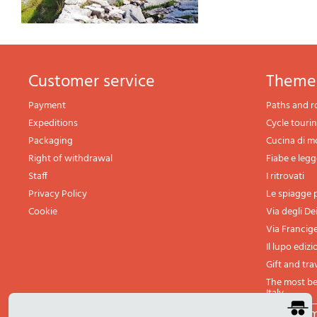
Customer service
theme
Payment
Paths and r
Expeditions
Cycle touri
Packaging
Cucina di 
Right of withdrawal
Fiabe e leg
Staff
I ritrovati
Privacy Policy
Le spiagge p
Cookie
Via degli De
Via Francig
Il lupo edizi
Gift and tra
The most bea
Italy
All th