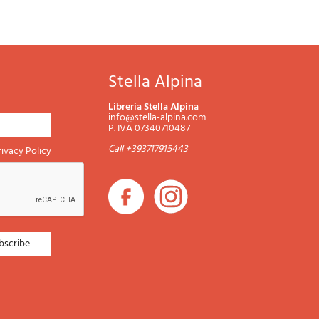
Stella Alpina
Libreria Stella Alpina
info@stella-alpina.com
P. IVA 07340710487
Call +393717915443
rivacy Policy