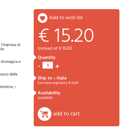
add to wish list
€ 15.20
Password
Cart
 l’impresa di
instead of € 16.00
ile
quantity
ilia-Romagna e
-
+
1
passo della
ship to :: Italia
Corriere espresso € 6.00
imetrie, i
availability
Summary
available
add to cart