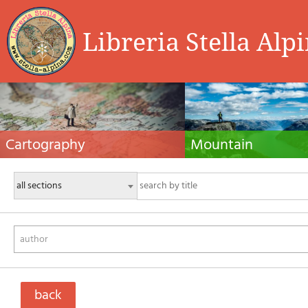
Libreria Stella Alp
Cartography
Mountain
Hiking maps, maps and atlases, cartography
Alpine guides, hiking guides, tec
around the world. Maps of the trails, cartography
for summer and winter mountaine
for cyclotourism and mountain biking
Mountain literature and filmogra
author
back