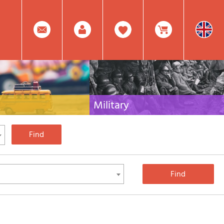
0
Facebook
Create
Item(s)
Military
 travel literature for Italy,
Collection of the best publications (books and
rest of the world
DVDs) on the mountain war on the Alps and the
rest of Italy and Europe
Account
In
Mod.
Your