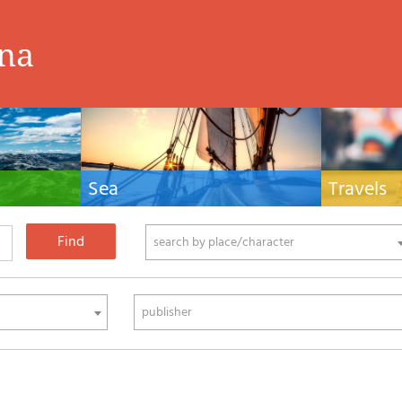
ina
Sea
Travels
hnical manuals
Nautical manuals, nautical cartography, books
Travel guides and
ering.
and literature for sailboat and motor
Europe and the 
phy
search by place/character
publisher