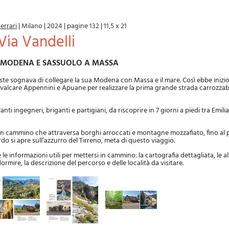
Ferrari
|
Milano
|
2024
|
pagine 132
|
11,5 x 21
 Via Vandelli
DA MODENA E SASSUOLO A MASSA
’Este sognava di collegare la sua Modena con Massa e il mare. Così ebbe inizio
valcare Appennini e Apuane per realizzare la prima grande strada carrozzab
llanti ingegneri, briganti e partigiani, da riscoprire in 7 giorni a piedi tra Em
un cammino che attraversa borghi arroccati e montagne mozzafiato, fino al 
o si apre sull’azzurro del Tirreno, meta di questo viaggio.
le informazioni utili per mettersi in cammino: la cartografia dettagliata, le alt
 dormire, la descrizione del percorso e delle località da visitare.