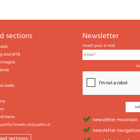
d sections
newsletter
insert your e-mail
oads
ng and MTB
montagna
P
gende
iù belle
i
ena
oni
vel items
newsletter mountain
utiful streets and paths in
newsletter navigation
emed sections