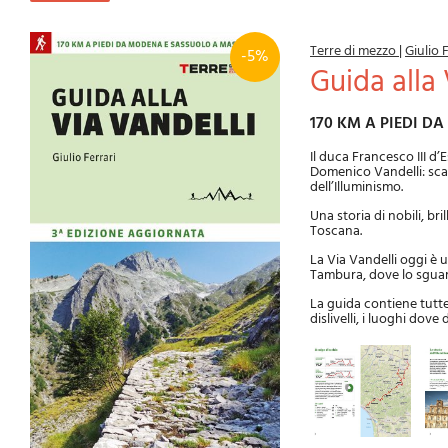
Terre di mezzo
|
Giulio 
-5%
Guida alla
170 KM A PIEDI 
Il duca Francesco III d
Domenico Vandelli: sca
dell’Illuminismo.
Una storia di nobili, bri
Toscana.
La Via Vandelli oggi è 
Tambura, dove lo sguard
La guida contiene tutte 
dislivelli, i luoghi dove