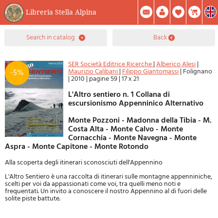
Libreria Stella Alpina
0
search in catalog
back
Item(s) In Your Cart
Summary
Facebook
Create Account
Mod. Password
SER Società Editrice Ricerche
|
Alberico Alesi
|
Maurizio Calibani
|
Filippo Giantomassi
|
Folignano
-5%
|
2010
|
pagine 59
|
17 x 21
L'Altro sentiero n. 1 Collana di
escursionismo Appenninico Alternativo
Monte Pozzoni - Madonna della Tibia - M.
Costa Alta - Monte Calvo - Monte
Cornacchia - Monte Navegna - Monte
Aspra - Monte Capitone - Monte Rotondo
Alla scoperta degli itinerari sconosciuti dell'Appennino
L'Altro Sentiero è una raccolta di itinerari sulle montagne appenniniche,
scelti per voi da appassionati come voi, tra quelli meno noti e
frequentati. Un invito a conoscere il nostro Appennino al di fuori delle
solite piste battute.