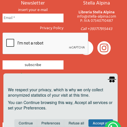
newsletter
Stella Alpina
insert your e-mail
Libreria Stella Alpina
info@stella-alpina.com
P. IVA 07340710487
Privacy Policy
Call +393717915443
newsletter mountain
newsletter navigation
We respect your privacy
, which is why we only collect
anonymized statistics of your visit at this time.
newsletter travels
You can
Continue
browsing this way,
Accept all
services or
newsletter military
set your
Preferences
.
Pagamenti accettati
Consent cookie
learn more
Continue
Preferences
Refuse all
Accept all
Save
Anonymous
Invisible