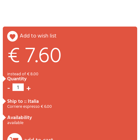
add to wish list
€ 7.60
instead of € 8.00
quantity
-
+
1
ship to :: Italia
Corriere espresso € 6.00
availability
available