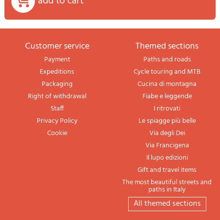
add to cart
Customer service
themed sections
Payment
Paths and roads
Expeditions
Cycle touring and MTB
Packaging
Cucina di montagna
Right of withdrawal
Fiabe e leggende
Staff
I ritrovati
Privacy Policy
Le spiagge più belle
Cookie
Via degli Dei
Via Francigena
Il lupo edizioni
Gift and travel items
The most beautiful streets and
paths in Italy
All themed sections