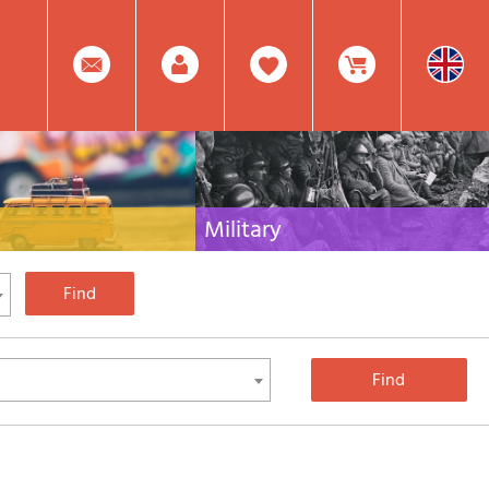
0
Facebook
Create
Item(s)
Military
 travel literature for Italy,
Collection of the best publications (books and
rest of the world
DVDs) on the mountain war on the Alps and the
rest of Italy and Europe
Account
In
Mod.
Your