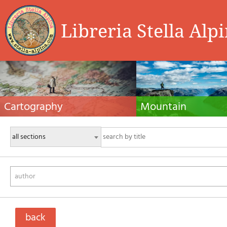
Libreria Stella Alp
Cartography
Mountain
Hiking maps, maps and atlases, cartography
Alpine guides, hiking guides, tec
around the world. Maps of the trails, cartography
for summer and winter mountaine
for cyclotourism and mountain biking
Mountain literature and filmogra
author
back