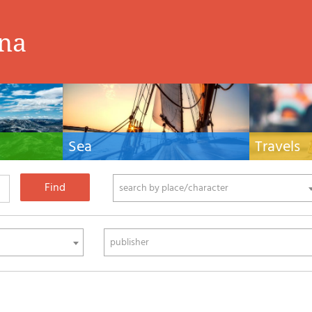
ina
Sea
Travels
hnical manuals
Nautical manuals, nautical cartography, books
Travel guides and
ering.
and literature for sailboat and motor
Europe and the 
phy
search by place/character
publisher