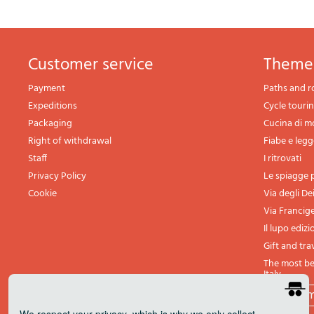
Customer service
theme
Payment
Paths and r
Expeditions
Cycle touri
Packaging
Cucina di 
Right of withdrawal
Fiabe e leg
Staff
I ritrovati
Privacy Policy
Le spiagge p
Cookie
Via degli De
Via Francig
Il lupo edizi
Gift and tra
The most bea
Italy
All th