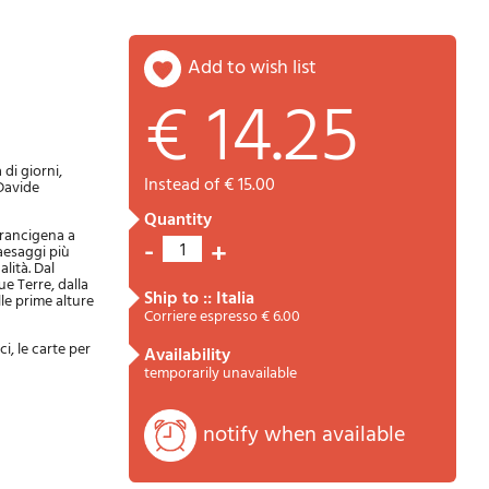
add to wish list
€ 14.25
Password
Cart
 di giorni,
instead of € 15.00
(Davide
quantity
Francigena a
-
+
1
aesaggi più
alità. Dal
e Terre, dalla
ship to :: Italia
le prime alture
Corriere espresso € 6.00
ci, le carte per
availability
Summary
temporarily unavailable
notify when available