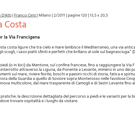
 D'Atti
|
Franco Cinti
|
Milano
|
2/2011
|
pagine 120
|
13,5 x 20,5
la Costa
per la Via Francigena
esta costa ligure che tra cielo e mare lambisce il Mediterraneo, una via antica
gli scogli, i sassi piatti sfiniti e perfetti che brillano al sole sul bagnasciuga.” 
piedi (o in bici) da Mentone, sul confine francese, fino a raggiungere la Via 
interrotto attraverso la Liguria, da Ponente a Levante, immersi in uno dei p
zamenti sul mare, riviere fiorite, boschi e paesini ricchi di storia, fatica e spiritu
nora della Guardia a quello di Soviore sopra Monterosso nelle favolose Cinqu
nova multicolore, dal mare trasparente di Camogli e di Sestri Levante fino al
pratiche: la descrizione dettagliata del percorso a piedi e le varianti per la bi
, dove trovare ospitalità e i luoghi da visitare.