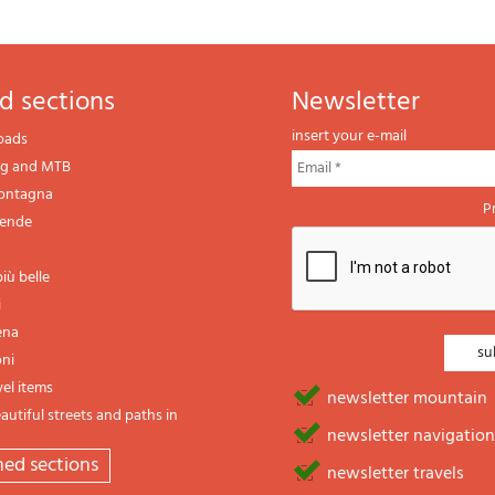
d sections
newsletter
insert your e-mail
oads
ng and MTB
montagna
P
gende
iù belle
i
ena
oni
vel items
newsletter mountain
utiful streets and paths in
newsletter navigation
emed sections
newsletter travels