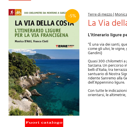
Terre di mezzo
|
Monica
-5%
La Via del
L'itinerario ligure 
“È una via dei santi, qu
come gli ulivi, le vigne, 
Gandini)
Quasi 300 chilometri a 
Sarzana. Un percorso in
belli d’Italia, tra terraz
santuario di Nostra Sig
ridente Sanremo alla Ge
dell’Appennino ligure.
Con tutte le indicazioni 
orientarsi, le altimetrie