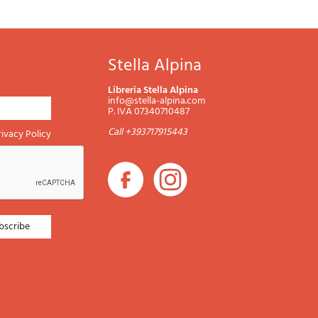
Stella Alpina
Libreria Stella Alpina
info@stella-alpina.com
P. IVA 07340710487
Call +393717915443
rivacy Policy