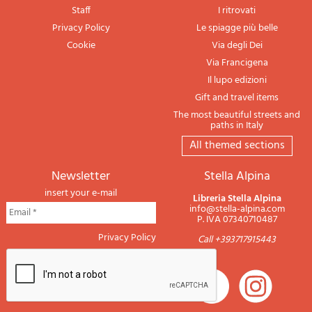
Staff
I ritrovati
Privacy Policy
Le spiagge più belle
Cookie
Via degli Dei
Via Francigena
Il lupo edizioni
Gift and travel items
The most beautiful streets and
paths in Italy
All themed sections
newsletter
Stella Alpina
insert your e-mail
Libreria Stella Alpina
info@stella-alpina.com
P. IVA 07340710487
Privacy Policy
Call +393717915443