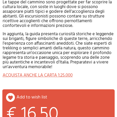
Le tappe del cammino sono progettate per far scoprire la
cultura locale, con soste in luoghi dove si possono
assaporare piatti tipici e godere dell'accoglienza degli
abitanti. Gli escursionisti possono contare su strutture
ricettive accoglienti che offrono pernottamenti
confortevoli e informazioni preziose.
In aggiunta, la guida presenta curiosità storiche e leggende
sui briganti, figure simboliche di queste terre, arricchendo
l'esperienza con affascinanti aneddoti. Che siate esperti di
trekking o semplici amanti della natura, questo cammino
rappresenta un'occasione unica per esplorare il profondo
legame tra storia e paesaggio, scoprendo una delle zone
più autentiche e incantevoli d'Italia. Preparatevi a vivere
un'avventura memorabile!
ACQUISTA ANCHE LA CARTA 1:25.000
add to wish list
€ 16.50