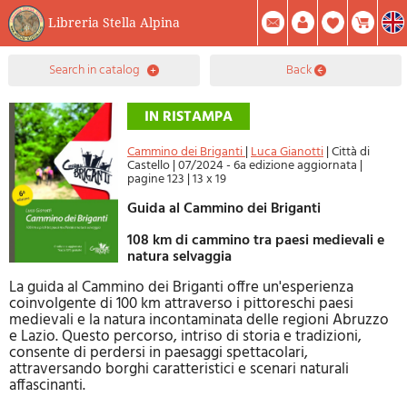
Libreria Stella Alpina
0
search in catalog
back
Item(s) In Your Cart
Summary
Facebook
Create Account
Mod. Password
Cammino dei Briganti
|
Luca Gianotti
|
Città di
Castello
|
07/2024 - 6a edizione aggiornata
|
pagine 123
|
13 x 19
Guida al Cammino dei Briganti
108 km di cammino tra paesi medievali e
natura selvaggia
La guida al Cammino dei Briganti offre un'esperienza
coinvolgente di 100 km attraverso i pittoreschi paesi
medievali e la natura incontaminata delle regioni Abruzzo
e Lazio. Questo percorso, intriso di storia e tradizioni,
consente di perdersi in paesaggi spettacolari,
attraversando borghi caratteristici e scenari naturali
affascinanti.