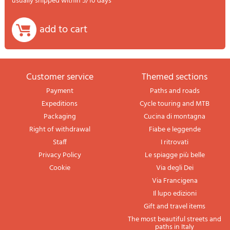
usually shipped within 5/10 days
add to cart
Customer service
themed sections
Payment
Paths and roads
Expeditions
Cycle touring and MTB
Packaging
Cucina di montagna
Right of withdrawal
Fiabe e leggende
Staff
I ritrovati
Privacy Policy
Le spiagge più belle
Cookie
Via degli Dei
Via Francigena
Il lupo edizioni
Gift and travel items
The most beautiful streets and
paths in Italy