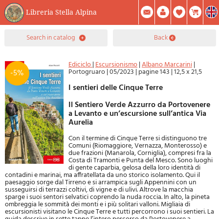
Libreria Stella Alpina
0
search in catalog
back
Item(s) In Your Cart
Summary
Facebook
Create Account
Mod. Password
Ediciclo
|
Escursionismo
|
Albano Marcarini
|
Portogruaro
|
05/2023
|
pagine 143
|
12,5 x 21,5
-5%
I sentieri delle Cinque Terre
Il Sentiero Verde Azzurro da Portovenere
a Levanto e un’escursione sull’antica Via
Aurelia
Con il termine di Cinque Terre si distinguono tre
Comuni (Riomaggiore, Vernazza, Monterosso) e
due frazioni (Manarola, Corniglia), compresi fra la
Costa di Tramonti e Punta del Mesco. Sono luoghi
di gente caparbia, gelosa della loro identità di
contadini e marinai, ma affratellata da uno storico isolamento. Qui il
paesaggio sorge dal Tirreno e si arrampica sugli Appennini con un
susseguirsi di terrazzi coltivi, di vigne e di ulivi. Altrove la macchia
sparge i suoi sentori selvatici coprendo la nuda roccia. In alto, la pineta
ombreggia le sommità dei monti e i più solitari valloni. Migliaia di
escursionisti visitano le Cinque Terre e tutti percorrono i suoi sentieri. La