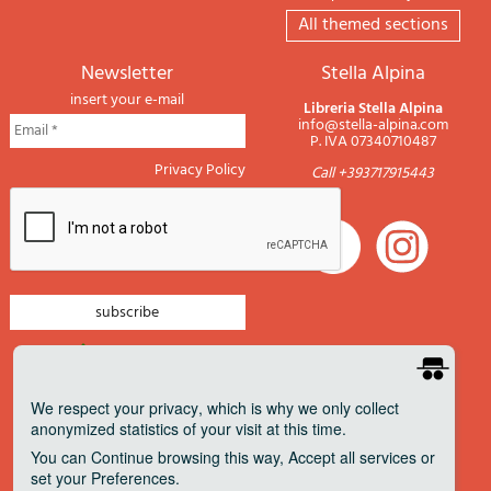
All themed sections
newsletter
Stella Alpina
insert your e-mail
Libreria Stella Alpina
info@stella-alpina.com
P. IVA 07340710487
Privacy Policy
Call +393717915443
newsletter mountain
newsletter navigation
We respect your privacy
, which is why we only collect
anonymized statistics of your visit at this time.
newsletter travels
You can
Continue
browsing this way,
Accept all
services or
newsletter military
set your
Preferences
.