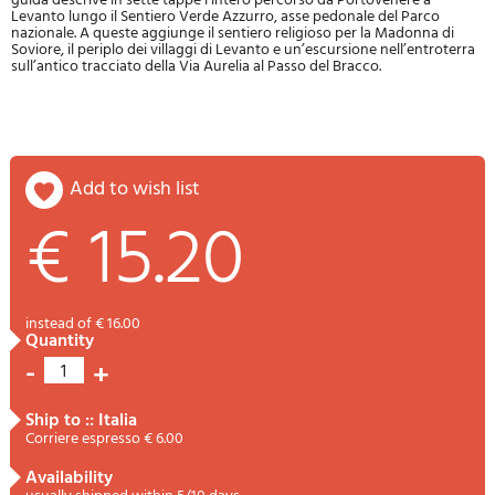
guida descrive in sette tappe l’intero percorso da Portovenere a
Levanto lungo il Sentiero Verde Azzurro, asse pedonale del Parco
nazionale. A queste aggiunge il sentiero religioso per la Madonna di
Soviore, il periplo dei villaggi di Levanto e un’escursione nell’entroterra
sull’antico tracciato della Via Aurelia al Passo del Bracco.
add to wish list
€ 15.20
instead of € 16.00
quantity
-
+
1
ship to :: Italia
Corriere espresso € 6.00
availability