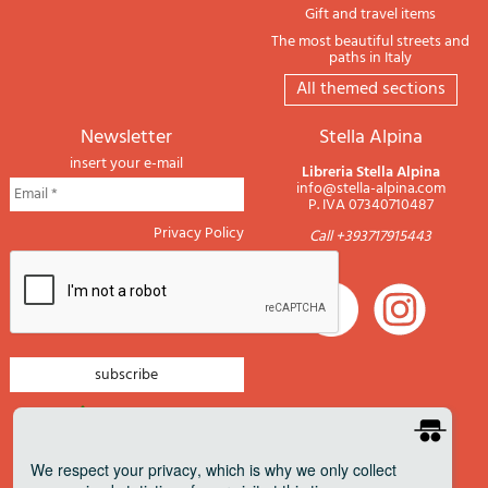
Gift and travel items
The most beautiful streets and
paths in Italy
All themed sections
newsletter
Stella Alpina
insert your e-mail
Libreria Stella Alpina
info@stella-alpina.com
P. IVA 07340710487
Privacy Policy
Call +393717915443
newsletter mountain
newsletter navigation
We respect your privacy
, which is why we only collect