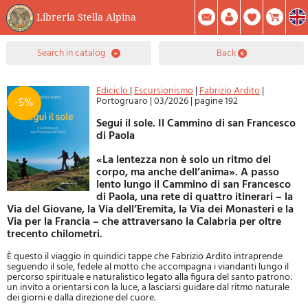
Libreria Stella Alpina
0
search in catalog
back
Item(s) In Your Cart
Summary
Facebook
Create Account
Mod. Password
Ediciclo
|
Escursionismo
|
Fabrizio Ardito
|
Portogruaro
|
03/2026
|
pagine 192
-5%
Segui il sole. Il Cammino di san Francesco
di Paola
«La lentezza non è solo un ritmo del
corpo, ma anche dell’anima». A passo
lento lungo il Cammino di san Francesco
di Paola, una rete di quattro itinerari – la
Via del Giovane, la Via dell’Eremita, la Via dei Monasteri e la
Via per la Francia – che attraversano la Calabria per oltre
trecento chilometri.
È questo il viaggio in quindici tappe che Fabrizio Ardito intraprende
seguendo il sole, fedele al motto che accompagna i viandanti lungo il
percorso spirituale e naturalistico legato alla figura del santo patrono:
un invito a orientarsi con la luce, a lasciarsi guidare dal ritmo naturale
dei giorni e dalla direzione del cuore.