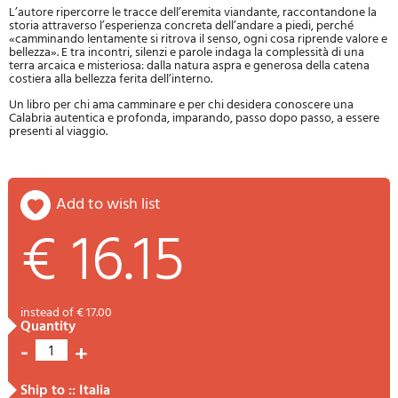
L’autore ripercorre le tracce dell’eremita viandante, raccontandone la
storia attraverso l’esperienza concreta dell’andare a piedi, perché
«camminando lentamente si ritrova il senso, ogni cosa riprende valore e
bellezza». E tra incontri, silenzi e parole indaga la complessità di una
terra arcaica e misteriosa: dalla natura aspra e generosa della catena
costiera alla bellezza ferita dell’interno.
Un libro per chi ama camminare e per chi desidera conoscere una
Calabria autentica e profonda, imparando, passo dopo passo, a essere
presenti al viaggio.
add to wish list
€ 16.15
instead of € 17.00
quantity
-
+
1
ship to :: Italia