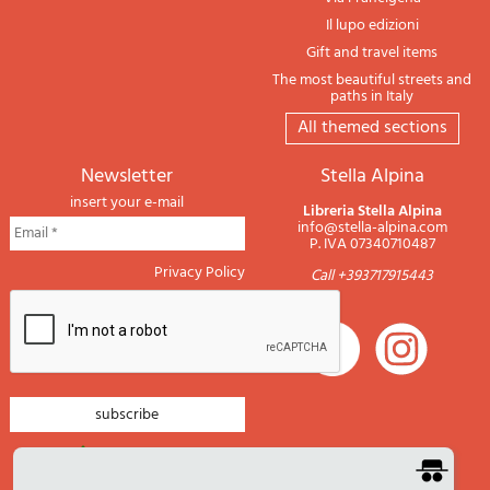
Il lupo edizioni
Gift and travel items
The most beautiful streets and
paths in Italy
All themed sections
newsletter
Stella Alpina
insert your e-mail
Libreria Stella Alpina
info@stella-alpina.com
P. IVA 07340710487
Privacy Policy
Call +393717915443
newsletter mountain