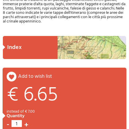
immense praterie d'alta quota, laghi, sterminate faggete e castagneti da
frutto, limpidi torrenti, rupi vulcaniche, falesie di gesso e calanchi. Nelle
8 carte sono indicate le varie tappe dell'itinerario (comprese le aree dei
parchi attraversati) e i principali collegamenti con le città più prossime
al crinale appenninico.
index
add to wish list
€ 6.65
instead of € 7.00
quantity
-
+
1