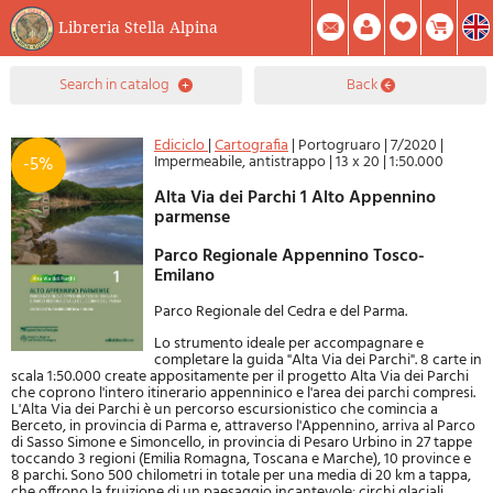
Libreria Stella Alpina
0
search in catalog
back
Item(s) In Your Cart
Summary
Facebook
Create Account
Mod. Password
Ediciclo
|
Cartografia
|
Portogruaro
|
7/2020
|
Impermeabile, antistrappo
|
13 x 20
|
1:50.000
-5%
Alta Via dei Parchi 1 Alto Appennino
parmense
Parco Regionale Appennino Tosco-
Emilano
Parco Regionale del Cedra e del Parma.
Lo strumento ideale per accompagnare e
completare la guida "Alta Via dei Parchi". 8 carte in
scala 1:50.000 create appositamente per il progetto Alta Via dei Parchi
che coprono l'intero itinerario appenninico e l'area dei parchi compresi.
L'Alta Via dei Parchi è un percorso escursionistico che comincia a
Berceto, in provincia di Parma e, attraverso l'Appennino, arriva al Parco
di Sasso Simone e Simoncello, in provincia di Pesaro Urbino in 27 tappe
toccando 3 regioni (Emilia Romagna, Toscana e Marche), 10 province e
8 parchi. Sono 500 chilometri in totale per una media di 20 km a tappa,
che offrono la fruizione di un paesaggio incantevole: circhi glaciali,