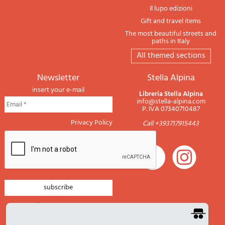
Il lupo edizioni
Gift and travel items
The most beautiful streets and
paths in Italy
All themed sections
newsletter
Stella Alpina
insert your e-mail
Libreria Stella Alpina
info@stella-alpina.com
P. IVA 07340710487
Privacy Policy
Call +393717915443
newsletter mountain