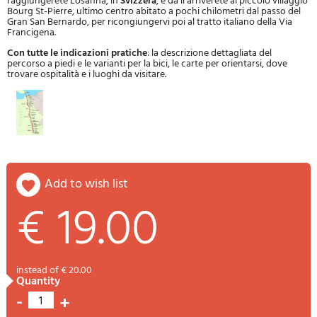
raggiungerete Losanna, in
Svizzera
, e da lì arriverete al piccolo villaggio
Bourg St-Pierre, ultimo centro abitato a pochi chilometri dal passo del
Gran San Bernardo, per ricongiungervi poi al tratto italiano della Via
Francigena.
Con tutte le indicazioni pratiche
: la descrizione dettagliata del
percorso a piedi e le varianti per la bici, le carte per orientarsi, dove
trovare ospitalità e i luoghi da visitare.
add to wish list
€ 19.00
instead of € 20.00
quantity
-
+
1