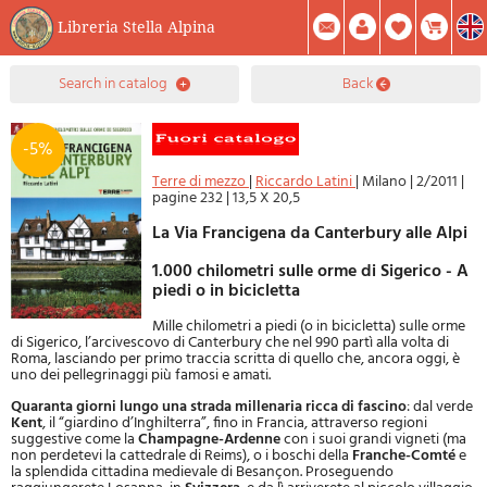
Libreria Stella Alpina
0
search in catalog
back
Item(s) In Your Cart
Summary
Facebook
Create Account
Mod. Password
-5%
Terre di mezzo
|
Riccardo Latini
|
Milano
|
2/2011
|
pagine 232
|
13,5 X 20,5
La Via Francigena da Canterbury alle Alpi
1.000 chilometri sulle orme di Sigerico - A
piedi o in bicicletta
Mille chilometri a piedi (o in bicicletta) sulle orme
di Sigerico, l’arcivescovo di Canterbury che nel 990 partì alla volta di
Roma, lasciando per primo traccia scritta di quello che, ancora oggi, è
uno dei pellegrinaggi più famosi e amati.
Quaranta giorni lungo una strada millenaria ricca di fascino
: dal verde
Kent
, il “giardino d’Inghilterra”, fino in Francia, attraverso regioni
suggestive come la
Champagne-Ardenne
con i suoi grandi vigneti (ma
non perdetevi la cattedrale di Reims), o i boschi della
Franche-Comté
e
la splendida cittadina medievale di Besançon. Proseguendo