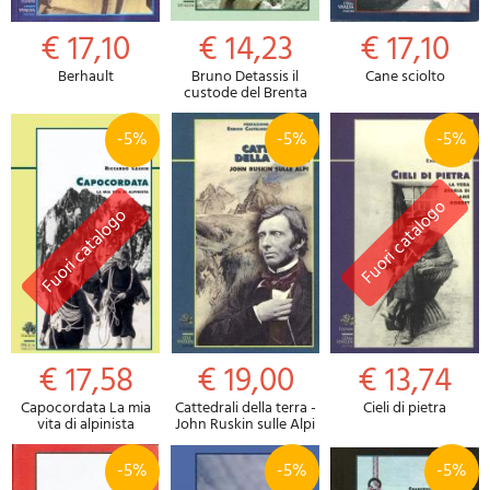
€ 17,10
€ 14,23
€ 17,10
Berhault
Bruno Detassis il
Cane sciolto
custode del Brenta
-5%
-5%
-5%
€ 17,58
€ 19,00
€ 13,74
Capocordata La mia
Cattedrali della terra -
Cieli di pietra
vita di alpinista
John Ruskin sulle Alpi
-5%
-5%
-5%