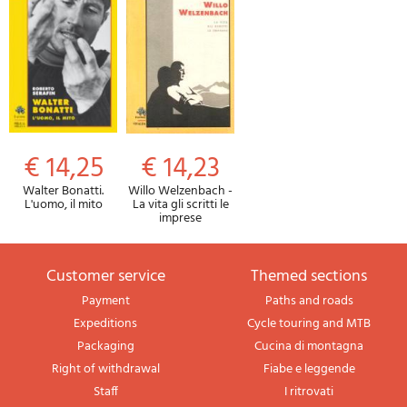
€ 14,25
€ 14,23
Walter Bonatti.
Willo Welzenbach -
L'uomo, il mito
La vita gli scritti le
imprese
Customer service
themed sections
Payment
Paths and roads
Expeditions
Cycle touring and MTB
Packaging
Cucina di montagna
Right of withdrawal
Fiabe e leggende
Staff
I ritrovati