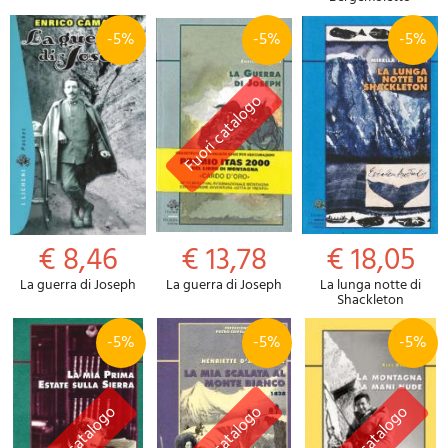
-5%
-5%
-5%
€ 8,46
€ 13,78
€ 18,05
La guerra di Joseph
La guerra di Joseph
La lunga notte di
Shackleton
-5%
-5%
-5%