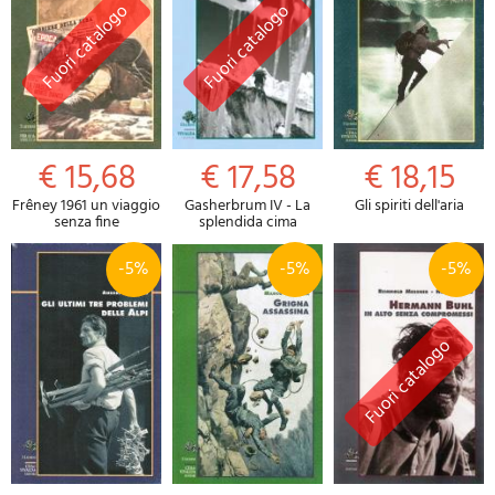
€ 15,68
€ 17,58
€ 18,15
Frêney 1961 un viaggio
Gasherbrum IV - La
Gli spiriti dell'aria
senza fine
splendida cima
-5%
-5%
-5%