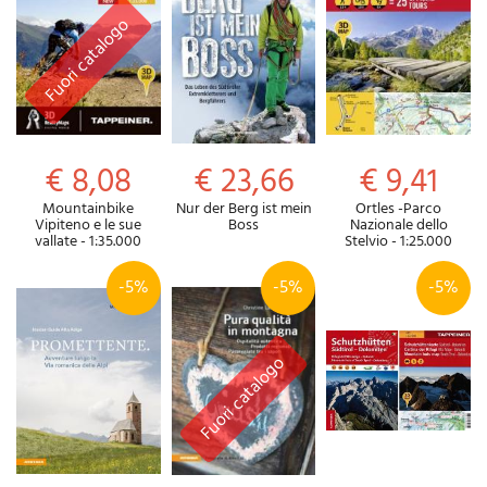
€ 8,08
€ 23,66
€ 9,41
Mountainbike
Nur der Berg ist mein
Ortles -Parco
Vipiteno e le sue
Boss
Nazionale dello
vallate - 1:35.000
Stelvio - 1:25.000
-5%
-5%
-5%