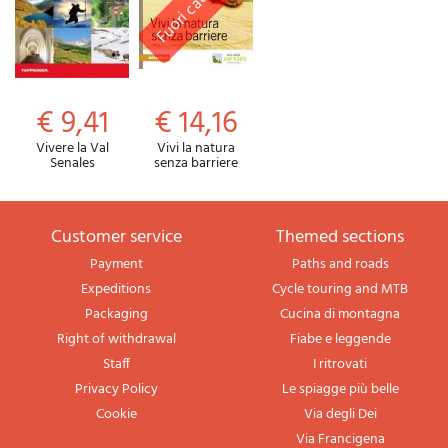
€ 9,41
€ 14,16
Vivere la Val
Vivi la natura
Senales
senza barriere
Customer service
themed sections
Payment
Paths and roads
Expeditions
Cycle touring and MTB
Packaging
Cucina di montagna
Right of withdrawal
Fiabe e leggende
Staff
I ritrovati
Privacy Policy
Le spiagge più belle
Cookie
Via degli Dei
Via Francigena