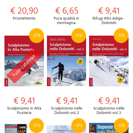
€ 20,90
€ 6,65
€ 9,41
Promettente
Pura qualità in
Rifugi Alto Adige -
montagna.
Dolomiti
-5%
-5%
-5%
€ 9,41
€ 9,41
€ 9,41
Scialpinismo in Alta
Scialpinismo nelle
Scialpinismo nelle
Pusteria
Dolomiti vol. 2
Dolomiti vol. 3
-5%
-5%
-5%