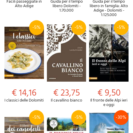
Facili passeggiate in
Guida per il tempo
Guida per il tempo
Alto Adige
libero Dolomiti -
libero in famiglia: Alto
1:70.000
Adige - Dolomiti -
1:125.000
-5%
-5%
-5%
€ 14,16
€ 23,75
€ 9,50
I classici delle Dolomiti
Il cavallino bianco
Il fronte delle Alpi ieri
e oggi
-5%
-5%
-30%