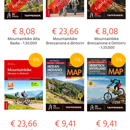
€ 8,08
€ 23,66
€ 8,08
Mountainbike Alta
Mountainbike
Mountainbike
Badia - 1:30.000
Bressanone e dintorni
Bressanone e Dintorni
- 1:35.000
-5%
-5%
-5%
€ 23,66
€ 9,41
€ 9,41