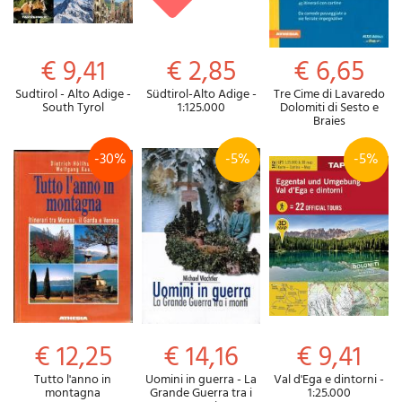
€ 9,41
€ 2,85
€ 6,65
Sudtirol - Alto Adige -
Südtirol-Alto Adige -
Tre Cime di Lavaredo
South Tyrol
1:125.000
Dolomiti di Sesto e
Braies
-30%
-5%
-5%
€ 12,25
€ 14,16
€ 9,41
Tutto l'anno in
Uomini in guerra - La
Val d'Ega e dintorni -
montagna
Grande Guerra tra i
1:25.000