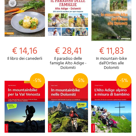
€ 14,16
€ 28,41
€ 11,83
Il libro dei canederli
Il paradiso delle
In mountain-bike
famiglie Alto Adige -
dall'Ortles alle
Dolomiti
Dolomiti
-5%
-5%
-5%