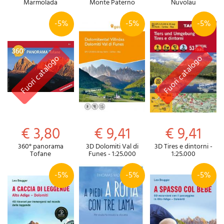
Marmolada
Monte Paterno
Nuvolau
-5%
-5%
-5%
€ 3,80
€ 9,41
€ 9,41
360° panorama
3D Dolomiti Val di
3D Tires e dintorni -
Tofane
Funes - 1:25.000
1:25.000
-5%
-5%
-5%