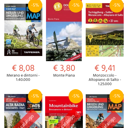
-5%
-5%
-5%
€ 8,08
€ 3,80
€ 9,41
Merano e dintorni -
Monte Piana
Monzoccolo -
1:40.000
Altopiano di Salto -
1:25.000
-5%
-5%
-5%