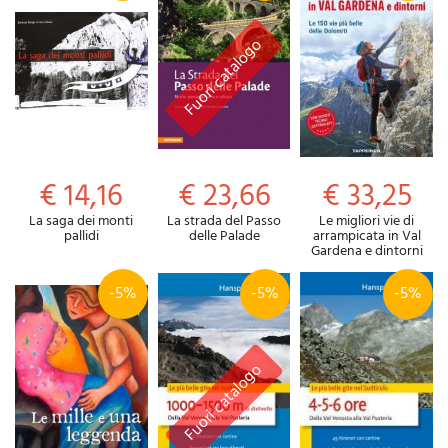
€ 14,16
€ 23,66
€ 33,25
La saga dei monti
La strada del Passo
Le migliori vie di
pallidi
delle Palade
arrampicata in Val
Gardena e dintorni
-5%
-5%
-5%