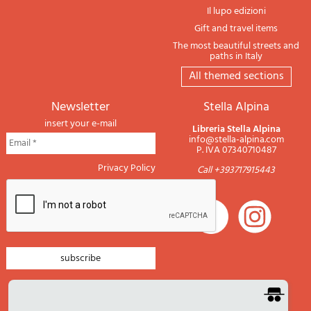
Il lupo edizioni
Gift and travel items
The most beautiful streets and
paths in Italy
All themed sections
newsletter
Stella Alpina
insert your e-mail
Libreria Stella Alpina
info@stella-alpina.com
P. IVA 07340710487
Privacy Policy
Call +393717915443
newsletter mountain
newsletter navigation