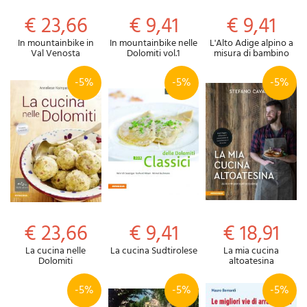
€ 23,66
€ 9,41
€ 9,41
In mountainbike in
In mountainbike nelle
L'Alto Adige alpino a
Val Venosta
Dolomiti vol.1
misura di bambino
-5%
-5%
-5%
€ 23,66
€ 9,41
€ 18,91
La cucina nelle
La cucina Sudtirolese
La mia cucina
Dolomiti
altoatesina
-5%
-5%
-5%