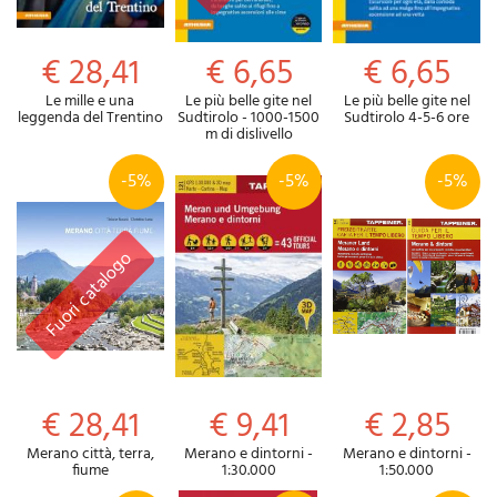
€ 28,41
€ 6,65
€ 6,65
Le mille e una
Le più belle gite nel
Le più belle gite nel
leggenda del Trentino
Sudtirolo - 1000-1500
Sudtirolo 4-5-6 ore
m di dislivello
-5%
-5%
-5%
€ 28,41
€ 9,41
€ 2,85
Merano città, terra,
Merano e dintorni -
Merano e dintorni -
fiume
1:30.000
1:50.000