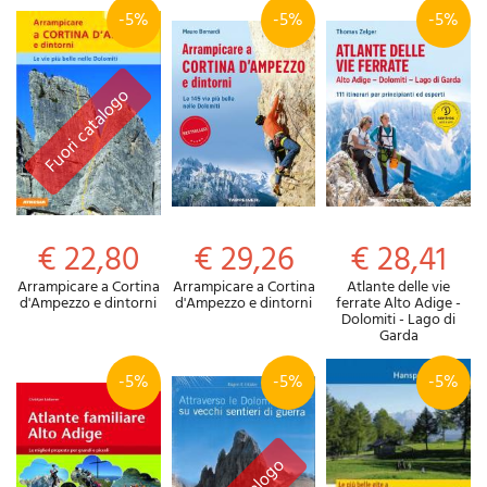
-5%
-5%
-5%
€ 22,80
€ 29,26
€ 28,41
Arrampicare a Cortina
Arrampicare a Cortina
Atlante delle vie
d'Ampezzo e dintorni
d'Ampezzo e dintorni
ferrate Alto Adige -
Dolomiti - Lago di
Garda
-5%
-5%
-5%