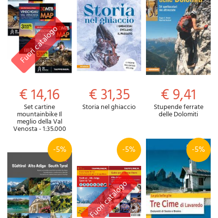
€ 14,16
€ 31,35
€ 9,41
Set cartine
Storia nel ghiaccio
Stupende ferrate
mountainbike Il
delle Dolomiti
meglio della Val
Venosta - 1:35.000
-5%
-5%
-5%