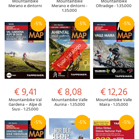
Mountainbike
Mountainbike
Mountainbike
Merano e dintorni
Merano e dintorni -
Oltradige - 1:35.000
1:35.000
-5%
-5%
-5%
€ 9,41
€ 8,08
€ 12,26
Mountainbike Val
Mountainbike Valle
Mountainbike Valle
Gardena – Alpe di
Aurina - 1:35.000
Maira - 1:35.000
Siusi - 1:25.000
-5%
-5%
-5%