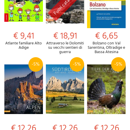
€ 9,41
€ 18,91
€ 6,65
Atlante familiare Alto
Attraverso le Dolomiti
Bolzano con Val
Adige
su vecchi sentieri di
Sarentina, Oltradige e
guerra
Bassa Atesina
-5%
-5%
-5%
€ 12,26
€ 12,26
€ 12,26