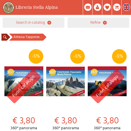
Libreria Stella Alpina
0
search in catalog
refine
Item(s) In Your Cart
Summary
Facebook
Create Account
Mod. Password
Athesia-Tappeiner publisher
-5%
-5%
-5%
€ 3,80
€ 3,80
€ 3,80
360° panorama
360° panorama
360° panorama