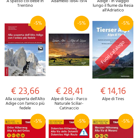
A spasso col bebè in
Adamello 1864-1914
Adige - In viaggio
Trentino
lungo il fiume da Resia
all'Adriatico
-5%
-5%
-5%
€ 23,66
€ 28,41
€ 14,16
Alla scoperta dell'Alto
Alpe di Siusi - Parco
Alpe di Tires
Adige con l'amico più
Naturale Sciliar-
fedele
Catinaccio
-5%
-5%
-5%