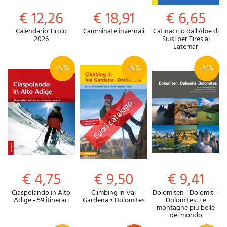
€ 12,26
€ 18,91
€ 6,65
Calendario Tirolo
Camminate invernali
Catinaccio dall'Alpe di
2026
Siusi per Tires al
Latemar
-5%
-5%
-5%
€ 4,75
€ 9,50
€ 9,41
Ciaspolando in Alto
Climbing in Val
Dolomiten - Dolomiti -
Adige - 59 itinerari
Gardena • Dolomites
Dolomites: Le
montagne più belle
del mondo