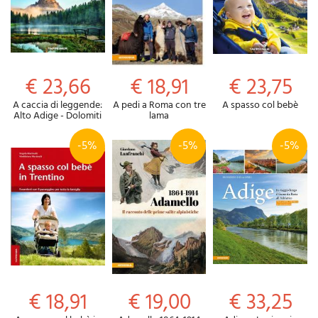
€ 23,66
€ 18,91
€ 23,75
A caccia di leggende:
A pedi a Roma con tre
A spasso col bebè
Alto Adige - Dolomiti
lama
-5%
-5%
-5%
€ 18,91
€ 19,00
€ 33,25