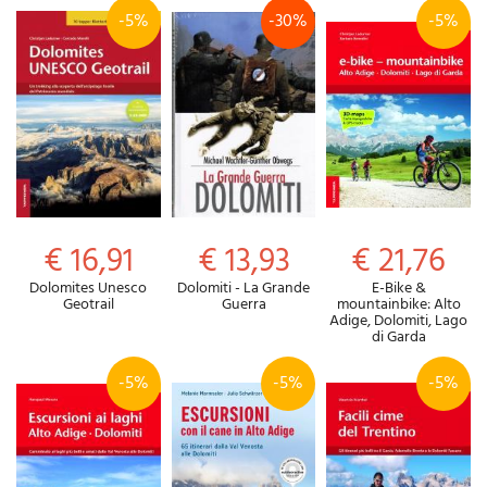
-5%
-30%
-5%
€ 16,91
€ 13,93
€ 21,76
Dolomites Unesco
Dolomiti - La Grande
E-Bike &
Geotrail
Guerra
mountainbike: Alto
Adige, Dolomiti, Lago
di Garda
-5%
-5%
-5%