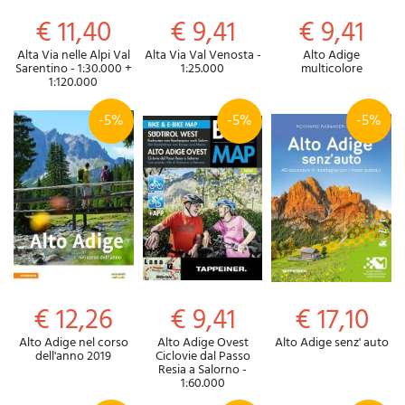
€ 11,40
€ 9,41
€ 9,41
Alta Via nelle Alpi Val
Alta Via Val Venosta -
Alto Adige
Sarentino - 1:30.000 +
1:25.000
multicolore
1:120.000
-5%
-5%
-5%
€ 12,26
€ 9,41
€ 17,10
Alto Adige nel corso
Alto Adige Ovest
Alto Adige senz' auto
dell'anno 2019
Ciclovie dal Passo
Resia a Salorno -
1:60.000