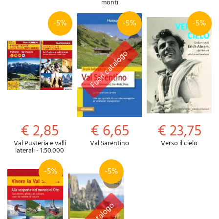
monti
-5%
-5%
-5%
€ 2,85
€ 6,65
€ 23,75
Val Pusteria e valli
Val Sarentino
Verso il cielo
laterali - 1:50.000
-5%
-5%