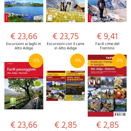
€ 23,66
€ 23,75
€ 9,41
Escursioni ai laghi in
Escursioni con il cane
Facili cime del
Alto Adige
in Alto Adige
Trentino
-5%
-5%
-5%
€ 23,66
€ 2,85
€ 2,85