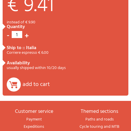
€ 9.41
instead of € 9.90
quantity
-
+
1
ship to :: Italia
Corriere espresso € 6.00
availability
usually shipped within 10/20 days
add to cart
Customer service
themed sections
Payment
Paths and roads
Expeditions
Cycle touring and MTB