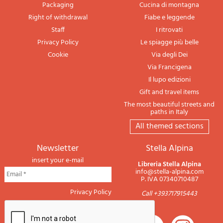
Packaging
Cucina di montagna
Right of withdrawal
Fiabe e leggende
Staff
I ritrovati
Privacy Policy
Le spiagge più belle
Cookie
Via degli Dei
Via Francigena
Il lupo edizioni
Gift and travel items
The most beautiful streets and
paths in Italy
All themed sections
newsletter
Stella Alpina
insert your e-mail
Libreria Stella Alpina
info@stella-alpina.com
P. IVA 07340710487
Privacy Policy
Call +393717915443