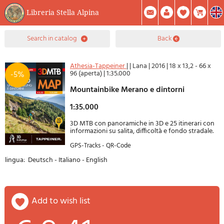
Libreria Stella Alpina
0
search in catalog
back
Item(s) In Your Cart
Summary
Facebook
Create Account
Mod. Password
Athesia-Tappeiner
|
|
Lana
|
2016
|
18 x 13,2 - 66 x
96 (aperta)
|
1:35.000
-5%
Mountainbike Merano e dintorni
1:35.000
3D MTB con panoramiche in 3D e 25 itinerari con
informazioni su salita, difficoltà e fondo stradale.
GPS-Tracks - QR-Code
lingua: Deutsch - Italiano - English
add to wish list