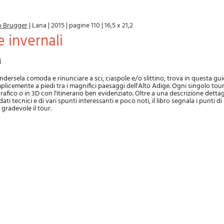
o Brugger
|
Lana
|
2015
|
pagine 110
|
16,5 x 21,2
 invernali
i
ndersela comoda e rinunciare a sci, ciaspole e/o slittino, trova in questa gu
licemente a piedi tra i magnifici paesaggi dell'Alto Adige. Ogni singolo tou
afico o in 3D con l'itinerario ben evidenziato. Oltre a una descrizione dettag
ti tecnici e di vari spunti interessanti e poco noti, il libro segnala i punti di
gradevole il tour.