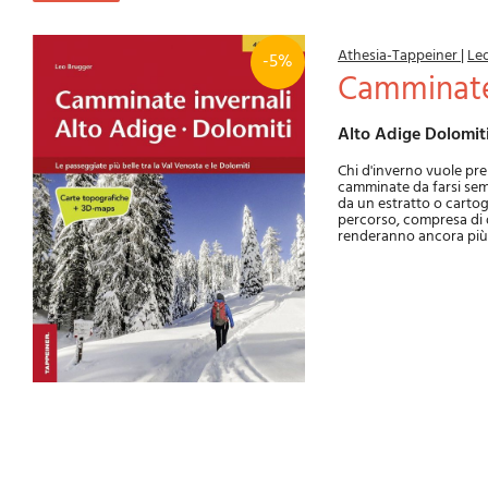
Athesia-Tappeiner
|
Le
-5%
Camminate
Alto Adige Dolomit
Chi d'inverno vuole pre
camminate da farsi semp
da un estratto o cartogr
percorso, compresa di da
renderanno ancora più 