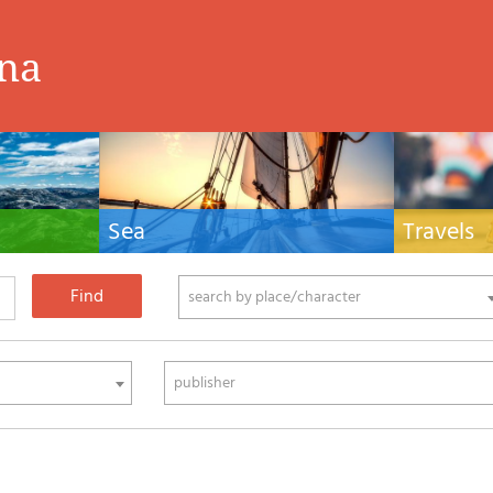
ina
Sea
Travels
hnical manuals
Nautical manuals, nautical cartography, books
Travel guides and
ering.
and literature for sailboat and motor
Europe and the 
phy
search by place/character
publisher