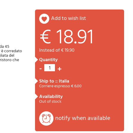
add to wish list
€ 18.91
Password
Cart
ida 45
instead of € 19.90
r è corredato
liata del
quantity
 ristoro che
-
+
1
ship to :: Italia
Corriere espresso € 6.00
availability
Summary
Out of stock
notify when available