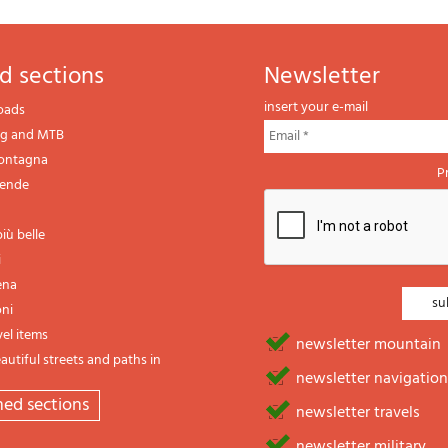
d sections
newsletter
insert your e-mail
oads
ng and MTB
montagna
P
gende
iù belle
i
ena
oni
vel items
newsletter mountain
utiful streets and paths in
newsletter navigation
emed sections
newsletter travels
newsletter military