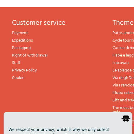
Customer service
theme
Payment
Paths and r
Expeditions
Cycle touri
Packaging
Cucina di 
Right of withdrawal
Fiabe e leg
Staff
I ritrovati
Privacy Policy
Le spiagge p
Cookie
Via degli De
Via Francig
Il lupo edizi
Gift and tra
The most bea
Italy
All th
We respect your privacy
, which is why we only collect