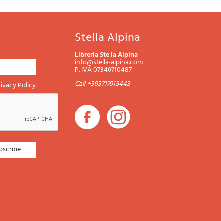
Stella Alpina
Libreria Stella Alpina
info@stella-alpina.com
P. IVA 07340710487
Call +393717915443
rivacy Policy