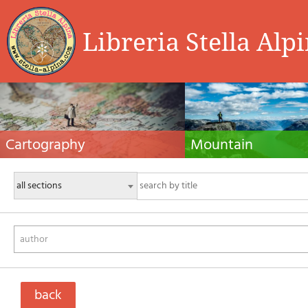
Libreria Stella Alp
Cartography
Mountain
Hiking maps, maps and atlases, cartography
Alpine guides, hiking guides, tec
around the world. Maps of the trails, cartography
for summer and winter mountaine
for cyclotourism and mountain biking
Mountain literature and filmogra
author
back