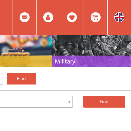
0
Facebook
Create
Item(s)
Military
 travel literature for Italy,
Collection of the best publications (books and
rest of the world
DVDs) on the mountain war on the Alps and the
rest of Italy and Europe
Account
In
Mod.
Your