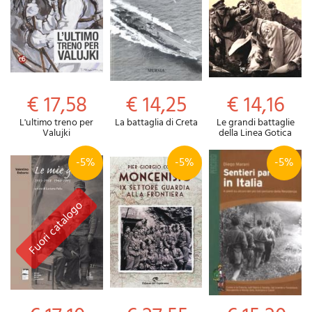
€ 17,58
€ 14,25
€ 14,16
L'ultimo treno per
La battaglia di Creta
Le grandi battaglie
Valujki
della Linea Gotica
-5%
-5%
-5%