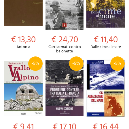
€ 13,30
€ 24,70
€ 11,40
Antonia
Carri armati contro
Dalle cime al mare
baionette
-5%
-5%
-5%
€ 9,41
€ 17,10
€ 16,44