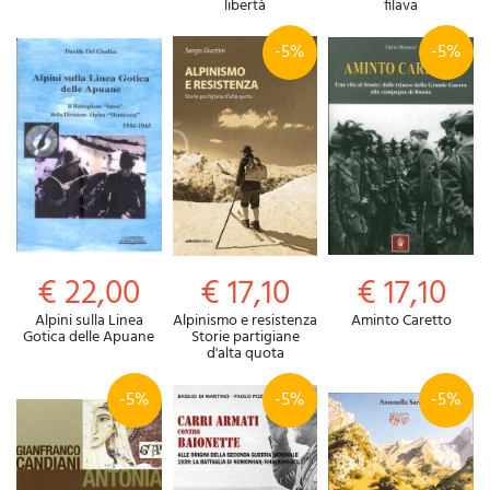
libertà
filava
-5%
-5%
€ 22,00
€ 17,10
€ 17,10
Alpini sulla Linea
Alpinismo e resistenza
Aminto Caretto
Gotica delle Apuane
Storie partigiane
d'alta quota
-5%
-5%
-5%