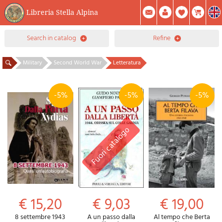
Libreria Stella Alpina
0
search in catalog
refine
Item(s) In Your Cart
Summary
Facebook
Create Account
Mod. Password
Military
Second World War
Letteratura
-5%
-5%
-5%
€ 15,20
€ 9,03
€ 19,00
8 settembre 1943
A un passo dalla
Al tempo che Berta