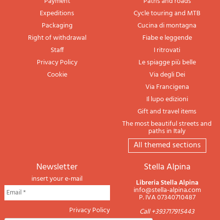
Payment
Paths and roads
Expeditions
Cycle touring and MTB
Packaging
Cucina di montagna
Right of withdrawal
Fiabe e leggende
Staff
I ritrovati
Privacy Policy
Le spiagge più belle
Cookie
Via degli Dei
Via Francigena
Il lupo edizioni
Gift and travel items
The most beautiful streets and
paths in Italy
All themed sections
newsletter
Stella Alpina
insert your e-mail
Libreria Stella Alpina
info@stella-alpina.com
P. IVA 07340710487
Privacy Policy
Call +393717915443