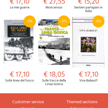
€ 17,10
€ 27,55
€ 15,20
Le mie guerre
Moncenisio
Sentieri partigiani in
Italia
-5%
-5%
-5%
€ 17,10
€ 18,05
€ 17,10
Sulla linea del fuoco
Sulle tracce della
Viva Babeuf!
Linea Gotica
Customer service
themed sections