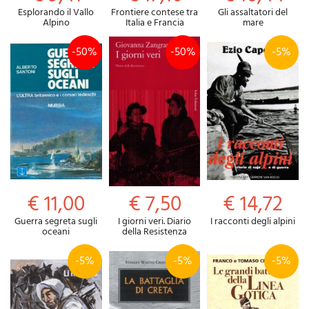
Esplorando il Vallo
Frontiere contese tra
Gli assaltatori del
Alpino
Italia e Francia
mare
-50%
-50%
-5%
€ 11,00
€ 7,50
€ 14,72
Guerra segreta sugli
I giorni veri. Diario
I racconti degli alpini
oceani
della Resistenza
-5%
-5%
-5%