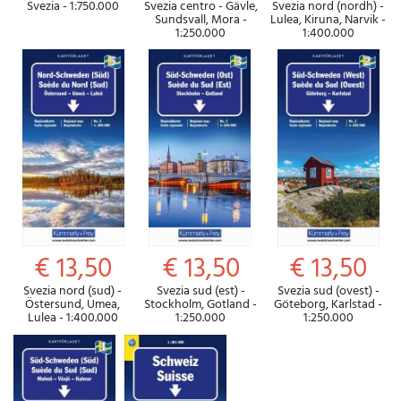
Svezia - 1:750.000
Svezia centro - Gävle,
Svezia nord (nordh) -
Sundsvall, Mora -
Lulea, Kiruna, Narvik -
1:250.000
1:400.000
€ 13,50
€ 13,50
€ 13,50
Svezia nord (sud) -
Svezia sud (est) -
Svezia sud (ovest) -
Östersund, Umea,
Stockholm, Gotland -
Göteborg, Karlstad -
Lulea - 1:400.000
1:250.000
1:250.000