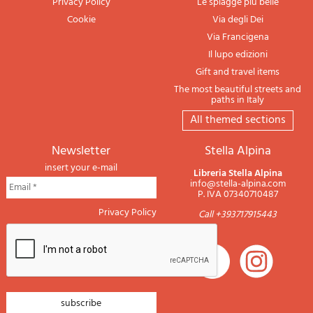
Privacy Policy
Le spiagge più belle
Cookie
Via degli Dei
Via Francigena
Il lupo edizioni
Gift and travel items
The most beautiful streets and
paths in Italy
All themed sections
newsletter
Stella Alpina
insert your e-mail
Libreria Stella Alpina
info@stella-alpina.com
P. IVA 07340710487
Privacy Policy
Call +393717915443