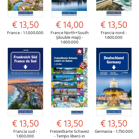
€ 13,50
€ 14,00
€ 13,50
France - 1:1.000.000
France North+South
Francia nord -
(double map) -
1:600.000
1:600.000
€ 13,50
€ 13,50
€ 13,50
Francia sud -
Freizeitkarte Schweiz
Germania - 1:750.000
1:600.000
- Tempo libero in