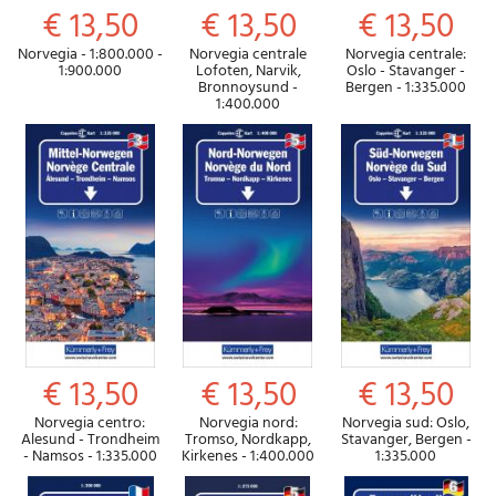
€ 13,50
€ 13,50
€ 13,50
Norvegia - 1:800.000 -
Norvegia centrale
Norvegia centrale:
1:900.000
Lofoten, Narvik,
Oslo - Stavanger -
Bronnoysund -
Bergen - 1:335.000
1:400.000
€ 13,50
€ 13,50
€ 13,50
Norvegia centro:
Norvegia nord:
Norvegia sud: Oslo,
Alesund - Trondheim
Tromso, Nordkapp,
Stavanger, Bergen -
- Namsos - 1:335.000
Kirkenes - 1:400.000
1:335.000