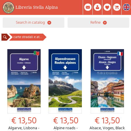
Libreria Stella Alpina
0
search in catalog
refine
Item(s) In Your Cart
Summary
Facebook
Create Account
Mod. Password
carte stradali e atlanti
€ 13,50
€ 13,50
€ 13,50
Algarve, Lisbona -
Alpine roads -
Alsace, Voges, Black