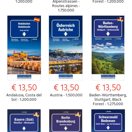
1:200.000
Alpenstrassen -
Forest - 1:200.000
Routes alpines -
1:750.000
€ 13,50
€ 13,50
€ 13,50
Andalusia, Costa del
Austria - 1:500.000
Baden-Württemberg,
Sol - 1:200.000
Stuttgart, Black
Forest - 1:275.000