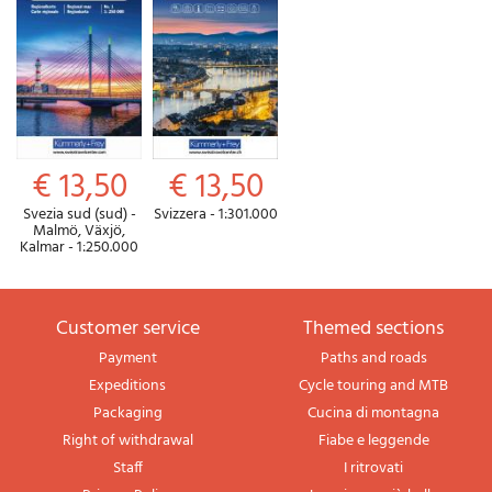
€ 13,50
€ 13,50
Svezia sud (sud) -
Svizzera - 1:301.000
Malmö, Växjö,
Kalmar - 1:250.000
Customer service
themed sections
Payment
Paths and roads
Expeditions
Cycle touring and MTB
Packaging
Cucina di montagna
Right of withdrawal
Fiabe e leggende
Staff
I ritrovati