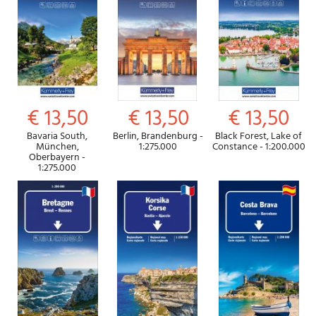
€ 13,50
€ 13,50
€ 13,50
Bavaria South,
Berlin, Brandenburg -
Black Forest, Lake of
München,
1:275.000
Constance - 1:200.000
Oberbayern -
1:275.000