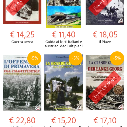
€ 14,25
€ 11,40
€ 18,05
Guerra aerea
Guida ai forti italiani e
Il Piave
austriaci degli altipiani
-5%
-5%
-5%
€ 22,80
€ 15,20
€ 17,10