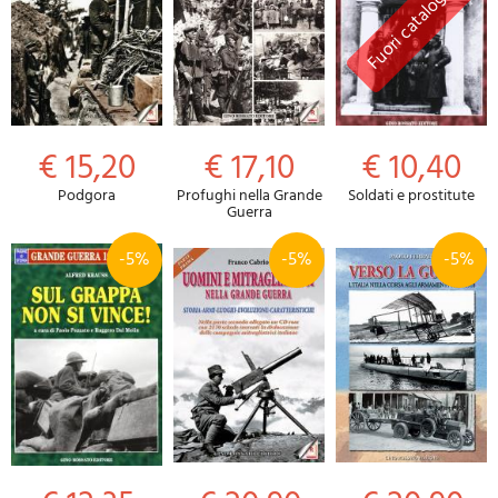
€ 15,20
€ 17,10
€ 10,40
Podgora
Profughi nella Grande
Soldati e prostitute
Guerra
-5%
-5%
-5%