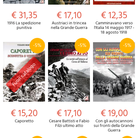
€ 31,35
€ 17,10
€ 12,35
1916 La spedizione
Austriaci in trincea
Camminavano verso
punitiva
nella Grande Guerra
l'Italia 14 maggio 1917 -
18 agosto 1918
-5%
-5%
-5%
€ 15,20
€ 17,10
€ 19,00
Caporetto
Cesare Battisti e Fabio
Con gli autocannoni
Filzi ultimo atto
sui fronti della Grande
Guerra