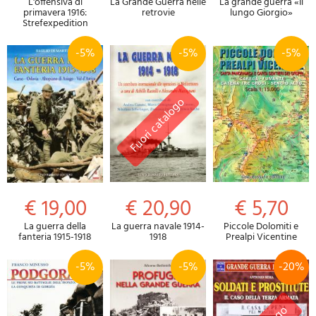
L'offensiva di
La Grande Guerra nelle
La grande guerra «Il
primavera 1916:
retrovie
lungo Giorgio»
Strefexpedition
-5%
-5%
-5%
€ 19,00
€ 20,90
€ 5,70
La guerra della
La guerra navale 1914-
Piccole Dolomiti e
fanteria 1915-1918
1918
Prealpi Vicentine
-5%
-5%
-20%