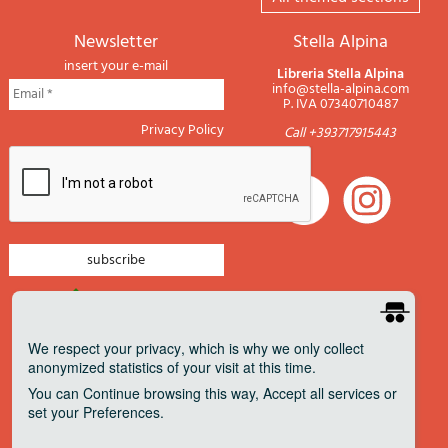
newsletter
Stella Alpina
insert your e-mail
Libreria Stella Alpina
info@stella-alpina.com
P. IVA 07340710487
Privacy Policy
Call +393717915443
newsletter mountain
newsletter navigation
We respect your privacy
, which is why we only collect
anonymized statistics of your visit at this time.
newsletter travels
You can
Continue
browsing this way,
Accept all
services or
newsletter military
set your
Preferences
.
Pagamenti accettati