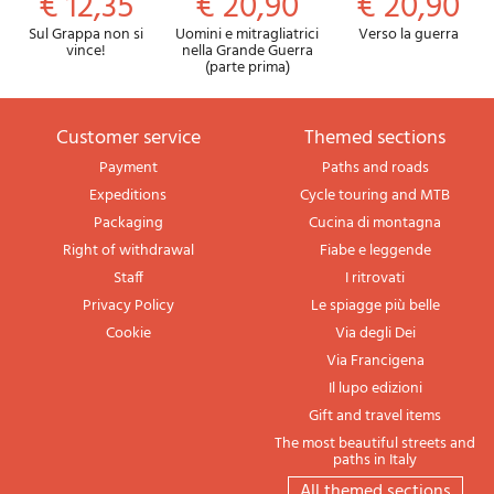
€ 12,35
€ 20,90
€ 20,90
Sul Grappa non si
Uomini e mitragliatrici
Verso la guerra
vince!
nella Grande Guerra
(parte prima)
Customer service
themed sections
Payment
Paths and roads
Expeditions
Cycle touring and MTB
Packaging
Cucina di montagna
Right of withdrawal
Fiabe e leggende
Staff
I ritrovati
Privacy Policy
Le spiagge più belle
Cookie
Via degli Dei
Via Francigena
Il lupo edizioni
Gift and travel items
The most beautiful streets and
paths in Italy
All themed sections