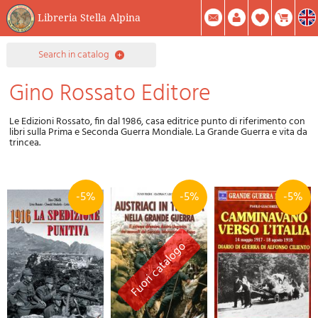
Libreria Stella Alpina
0
search in catalog
Item(s) In Your Cart
Summary
Gino Rossato Editore
Facebook
Create Account
Mod. Password
Le Edizioni Rossato, fin dal 1986, casa editrice punto di riferimento con
libri sulla Prima e Seconda Guerra Mondiale. La Grande Guerra e vita da
trincea.
-5%
-5%
-5%