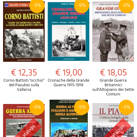
-5%
-5%
-5%
€ 12,35
€ 19,00
€ 18,05
Corno Battisti "occhio"
Cronache della Grande
Grande Guerra
del Pasubio sulla
Guerra 1915-1918
Britannici
Vallarsa
sull'Altopiano dei Sette
Comuni
-5%
-5%
-5%