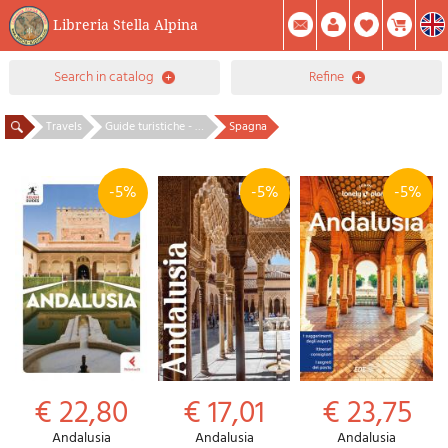
Libreria Stella Alpina
0
search in catalog
refine
Item(s) In Your Cart
Summary
Facebook
Create Account
Mod. Password
Travels
Guide turistiche - Europa
Spagna
-5%
-5%
-5%
€ 22,80
€ 17,01
€ 23,75
Andalusia
Andalusia
Andalusia