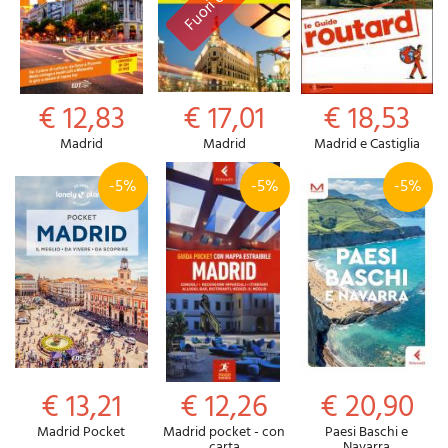
€ 12,83
€ 17,01
€ 18,53
Madrid
Madrid
Madrid e Castiglia
-5%
-5%
-5%
€ 13,21
€ 12,26
€ 20,90
Madrid Pocket
Madrid pocket - con
Paesi Baschi e
carta
Navarra