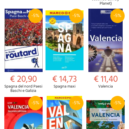
Planet)
-5%
-5%
-5%
€ 20,90
€ 14,73
€ 11,40
Spagna del nord Paesi
Spagna maxi
Valencia
Baschi e Galizia
-5%
-5%
-5%