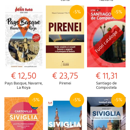
-5%
-5%
€ 12,50
€ 23,75
€ 11,31
Pays Basque, Navarre,
Pirenei
Santiago de
La Roya
Compostela
-5%
-5%
-5%