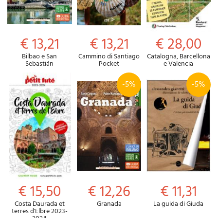
€ 13,21
€ 13,21
€ 28,00
Bilbao e San
Cammino di Santiago
Catalogna, Barcellona
Sebastián
Pocket
e Valencia
-5%
-5%
€ 15,50
€ 12,26
€ 11,31
Costa Daurada et
Granada
La guida di Giuda
terres d'Elbre 2023-