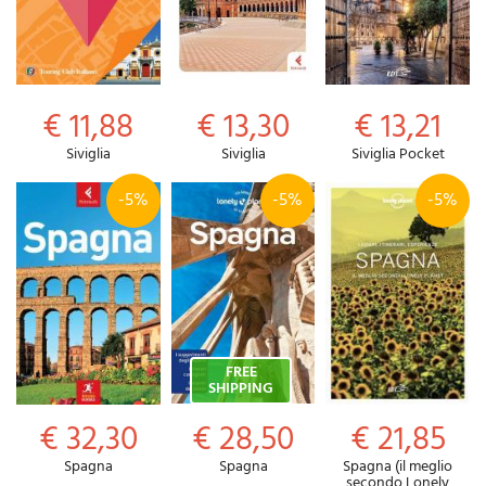
€ 11,88
€ 13,30
€ 13,21
Siviglia
Siviglia
Siviglia Pocket
-5%
-5%
-5%
FREE
SHIPPING
€ 32,30
€ 28,50
€ 21,85
Spagna
Spagna
Spagna (il meglio
secondo Lonely