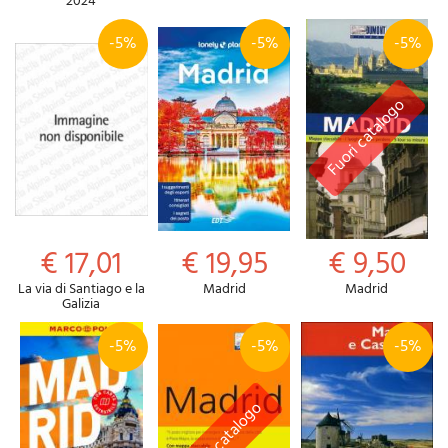
2024
-5%
-5%
-5%
€ 17,01
€ 19,95
€ 9,50
La via di Santiago e la
Madrid
Madrid
Galizia
-5%
-5%
-5%