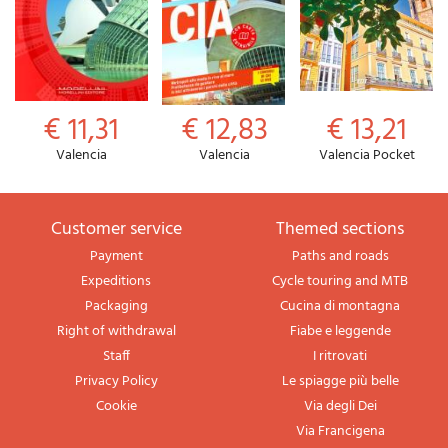
€ 11,31
€ 12,83
€ 13,21
Valencia
Valencia
Valencia Pocket
Customer service
themed sections
Payment
Paths and roads
Expeditions
Cycle touring and MTB
Packaging
Cucina di montagna
Right of withdrawal
Fiabe e leggende
Staff
I ritrovati
Privacy Policy
Le spiagge più belle
Cookie
Via degli Dei
Via Francigena