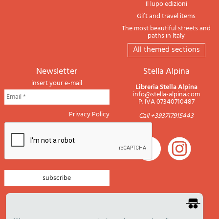
Il lupo edizioni
Gift and travel items
The most beautiful streets and
paths in Italy
All themed sections
newsletter
Stella Alpina
insert your e-mail
Libreria Stella Alpina
info@stella-alpina.com
P. IVA 07340710487
Privacy Policy
Call +393717915443
newsletter mountain
newsletter navigation