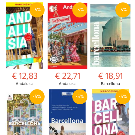
-5%
-5%
-5%
€ 12,83
€ 22,71
€ 18,91
Andalusia
Andalusia
Barcellona
-5%
-5%
-5%