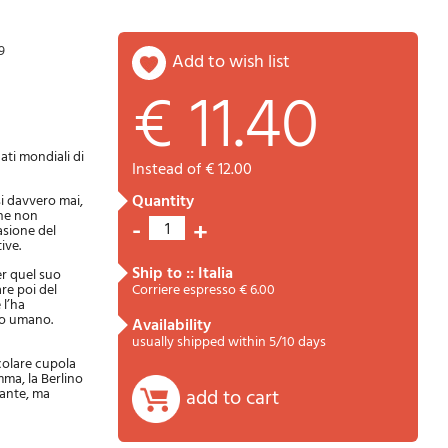
9
add to wish list
€ 11.40
Password
Cart
nati mondiali di
instead of € 12.00
quantity
si davvero mai,
che non
-
+
1
asione del
ive.
ship to :: Italia
er quel suo
are poi del
Corriere espresso € 6.00
 l’ha
tto umano.
availability
Summary
usually shipped within 5/10 days
acolare cupola
mma, la Berlino
cante, ma
add to cart