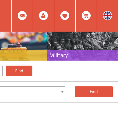
0
Facebook
Create
Item(s)
Military
 travel literature for Italy,
Collection of the best publications (books and
rest of the world
DVDs) on the mountain war on the Alps and the
rest of Italy and Europe
Account
In
Mod.
Your