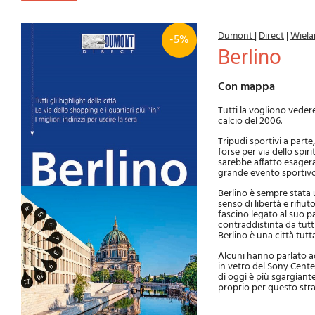
Dumont
|
Direct
|
Wiela
-5%
Berlino
Con mappa
Tutti la vogliono vedere
calcio del 2006.
Tripudi sportivi a parte
forse per via dello spir
sarebbe affatto esager
grande evento sportivo 
Berlino è sempre stata 
senso di libertà e rifiut
fascino legato al suo p
contraddistinta da tutti
Berlino è una città tutt
Alcuni hanno parlato ad
in vetro del Sony Cente
di oggi è più sgargiant
proprio per questo stra