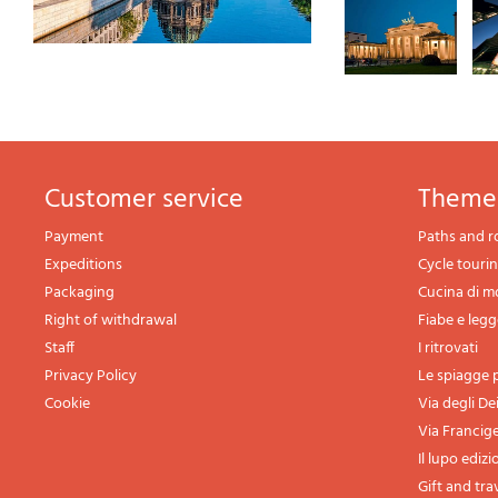
Customer service
theme
Payment
Paths and r
Expeditions
Cycle touri
Packaging
Cucina di 
Right of withdrawal
Fiabe e leg
Staff
I ritrovati
Privacy Policy
Le spiagge p
Cookie
Via degli De
Via Francig
Il lupo edizi
Gift and tra