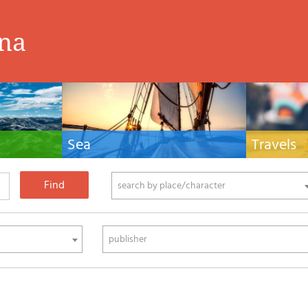
ina
Sea
Travels
hnical manuals
Nautical manuals, nautical cartography, books
Travel guides and
ering.
and literature for sailboat and motor
Europe and the 
phy
search by place/character
publisher