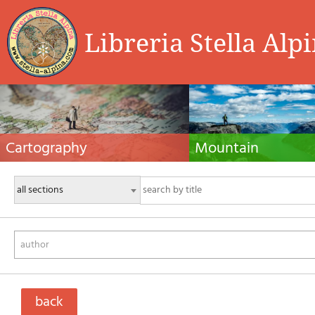
Libreria Stella Alp
Cartography
Mountain
Hiking maps, maps and atlases, cartography
Alpine guides, hiking guides, tec
around the world. Maps of the trails, cartography
for summer and winter mountaine
for cyclotourism and mountain biking
Mountain literature and filmogra
author
back