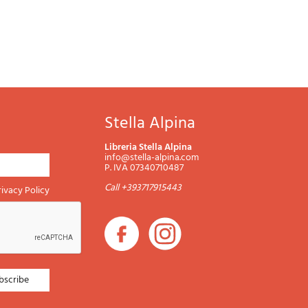
Stella Alpina
Libreria Stella Alpina
info@stella-alpina.com
P. IVA 07340710487
Call +393717915443
rivacy Policy