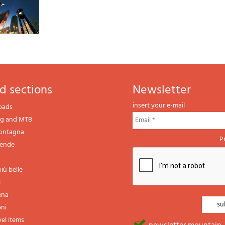
d sections
newsletter
insert your e-mail
oads
ng and MTB
montagna
P
gende
iù belle
i
ena
oni
vel items