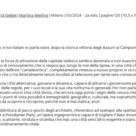
nd Giebel
|
Martina Miethig
|
Milano
|
05/2024 - 2a ediz.
|
pagine 120
|
10,5 x 1
, e noi italiani in particolare, dopo la storica vittoria degli Azzurri ai Campio
, la forza di attrazione della capitale tedesca sembra destinata a non esaurir
ito di rinnovamento che si respira qui, lungo le rive della Sprea, in una città 
ato definire “camaleontica”, completamente rimessa a nuovo proprio in occ
che ci ha letteralmente tenuti incollati al televisore per tante sere consecut
una città alternativa, giovane e dinamica, capace di attrarre i giovanissimi p
o delle regole, per i suoi locali e la sua vita notturna in generale. Per non parl
assato unico! Una città divisa, che ancora oggi porta i segni della cesura che
 i punti di vista possibili e immaginabili: geografico, culturale, ma soprattu
a da scoprire e riscoprire, perché non è mai statica, anzi!
dirittura di parco giochi degli architetti, riferendosi ad esempio alla spett
r a Potsdamer Platz, un’opera ingegneristica capace di togliere il fiato. Inso
e, scattante, stridula e stramba che mai: una città senz’altro esigente e stan
ordinariamente vitale.