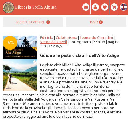
Libreria Stella Alpina
0
search in catalog
back
Item(s) In Your Cart
Summary
Facebook
Create Account
Mod. Password
Ediciclo
|
Cicloturismo
|
Leonardo Corradini
|
Veronica Rizzoli
|
Portogruaro
|
5/2018
|
pagine
-5%
180
|
12 x 19,5
Guida alle piste ciclabili dell'Alto Adige
Le piste ciclabili dell’Alto Adige illustrate, mappate
e spiegate nei dettagli in una guida per famiglie o
semplici appassionati che vogliono organizzare
un weekend o una vacanza a pedali. L’Alto Adige
è una delle province italiane più bike friendly e le
montagne che dominano il suo territorio
costituiscono un suggestivo panorama per chi
cerca una vacanza in bicicletta alla portata di tutte le gambe. Dalla Val
Venosta alla Valle dell’Adige, dalla Valle Isarco alla Val Pusteria, Val
Sarentino e Merano, in questo volume trovate tutte le piste ciclabili
turistiche della provincia, gli itinerari di collegamento per poterne
affrontare più di una alla volta e pianificare la vostra vacanza, e alcune
proposte di viaggio ad anello o con l’ausilio dei mezzi.