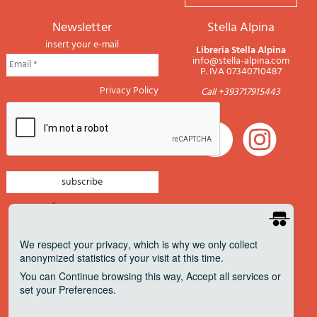
newsletter
Stella Alpina
insert your e-mail
Libreria Stella Alpina
info@stella-alpina.com
P. IVA 07340710487
Privacy Policy
Call +393717915443
newsletter mountain
newsletter navigation
We respect your privacy
, which is why we only collect
anonymized statistics of your visit at this time.
newsletter travels
You can
Continue
browsing this way,
Accept all
services or
newsletter military
set your
Preferences
.
Pagamenti accettati