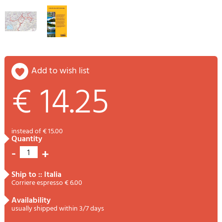
add to wish list
€ 14.25
instead of € 15.00
quantity
-
+
1
ship to :: Italia
Corriere espresso € 6.00
availability
usually shipped within 3/7 days