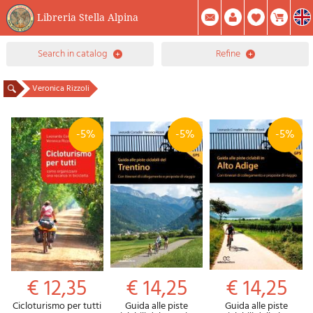
Libreria Stella Alpina
0
search in catalog
refine
Item(s) In Your Cart
Summary
Facebook
Create Account
Mod. Password
Veronica Rizzoli
-5%
-5%
-5%
€ 12,35
€ 14,25
€ 14,25
Cicloturismo per tutti
Guida alle piste
Guida alle piste