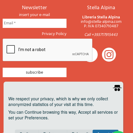
newsletter
Stella Alpina
insert your e-mail
Libreria Stella Alpina
info@stella-alpina.com
P. IVA 07340710487
Privacy Policy
Call +393717915443
newsletter mountain
newsletter navigation
We respect your privacy
, which is why we only collect
anonymized statistics of your visit at this time.
newsletter travels
You can
Continue
browsing this way,
Accept all
services or
newsletter military
set your
Preferences
.
Pagamenti accettati
Consent cookie
learn more