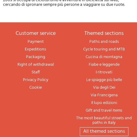
2009 si occupa di cicloturismo e avventure in bicicletta sul web,
cercando di spronare sempre più persone a viaggiare su due ruote.
Customer service
themed sections
Payment
Paths and roads
Expeditions
Cycle touring and MTB
Packaging
Cucina di montagna
Right of withdrawal
Fiabe e leggende
Staff
I ritrovati
Privacy Policy
Le spiagge più belle
Cookie
Via degli Dei
Via Francigena
Il lupo edizioni
Gift and travel items
The most beautiful streets and
paths in Italy
All themed sections