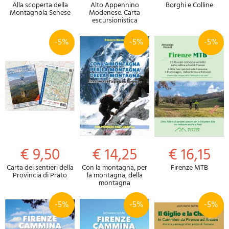
Alla scoperta della
Alto Appennino
Borghi e Colline
Montagnola Senese
Modenese. Carta
escursionistica
-5%
-5%
-5%
€ 9,50
€ 14,25
€ 16,15
Carta dei sentieri della
Con la montagna, per
Firenze MTB
Provincia di Prato
la montagna, della
montagna
-5%
-5%
-5%