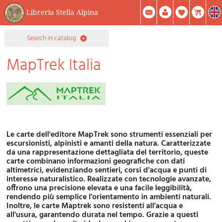
Libreria Stella Alpina
0
search in catalog
Item(s) In Your Cart
Summary
MapTrek Italia
Facebook
Create Account
Mod. Password
Le carte dell'editore MapTrek sono strumenti essenziali per
escursionisti, alpinisti e amanti della natura. Caratterizzate
da una rappresentazione dettagliata del territorio, queste
carte combinano informazioni geografiche con dati
altimetrici, evidenziando sentieri, corsi d'acqua e punti di
interesse naturalistico. Realizzate con tecnologie avanzate,
offrono una precisione elevata e una facile leggibilità,
rendendo più semplice l'orientamento in ambienti naturali.
Inoltre, le carte Maptrek sono resistenti all'acqua e
all'usura, garantendo durata nel tempo. Grazie a questi