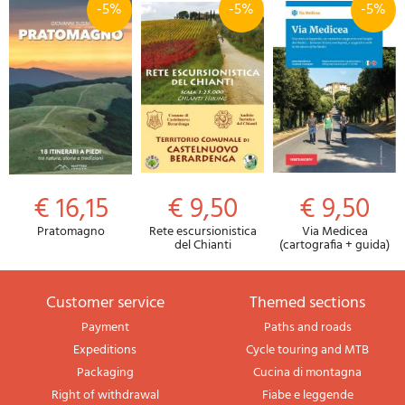
-5%
-5%
-5%
€ 16,15
€ 9,50
€ 9,50
Pratomagno
Rete escursionistica
Via Medicea
del Chianti
(cartografia + guida)
Customer service
themed sections
Payment
Paths and roads
Expeditions
Cycle touring and MTB
Packaging
Cucina di montagna
Right of withdrawal
Fiabe e leggende