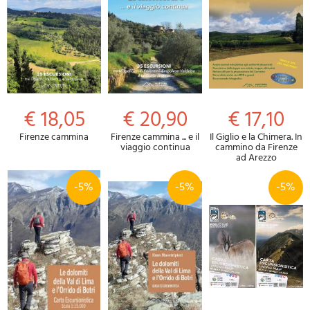
€ 18,05
€ 20,90
€ 17,10
Firenze cammina
Firenze cammina ... e il
Il Giglio e la Chimera. In
viaggio continua
cammino da Firenze
ad Arezzo
-5%
-5%
-5%