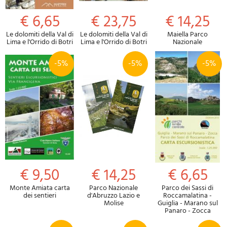
€ 6,65
€ 23,75
€ 14,25
Le dolomiti della Val di
Le dolomiti della Val di
Maiella Parco
Lima e l'Orrido di Botri
Lima e l'Orrido di Botri
Nazionale
-5%
-5%
-5%
€ 9,50
€ 14,25
€ 6,65
Monte Amiata carta
Parco Nazionale
Parco dei Sassi di
dei sentieri
d'Abruzzo Lazio e
Roccamalatina -
Molise
Guiglia - Marano sul
Panaro - Zocca