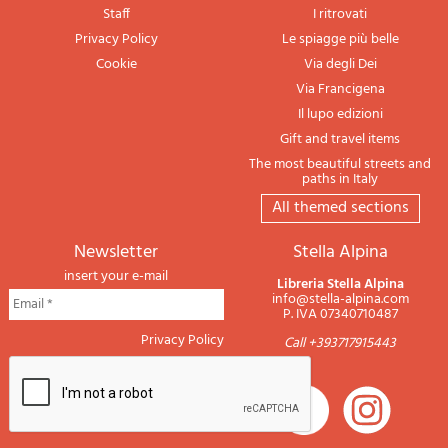
Staff
I ritrovati
Privacy Policy
Le spiagge più belle
Cookie
Via degli Dei
Via Francigena
Il lupo edizioni
Gift and travel items
The most beautiful streets and
paths in Italy
All themed sections
newsletter
Stella Alpina
insert your e-mail
Libreria Stella Alpina
info@stella-alpina.com
P. IVA 07340710487
Privacy Policy
Call +393717915443