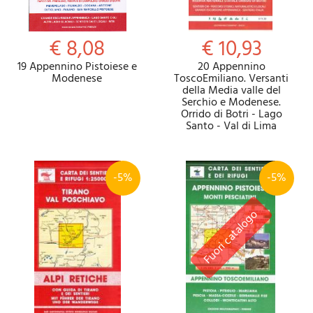
€ 8,08
€ 10,93
19 Appennino Pistoiese e
20 Appennino
Modenese
ToscoEmiliano. Versanti
della Media valle del
Serchio e Modenese.
Orrido di Botri - Lago
Santo - Val di Lima
-5%
-5%