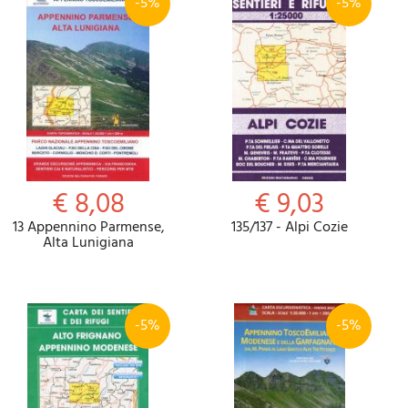
-5%
-5%
€ 8,08
€ 9,03
13 Appennino Parmense,
135/137 - Alpi Cozie
Alta Lunigiana
-5%
-5%