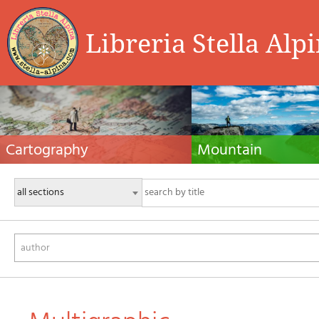
Libreria Stella Alp
Cartography
Mountain
Hiking maps, maps and atlases, cartography
Alpine guides, hiking guides, tec
around the world. Maps of the trails, cartography
for summer and winter mountaine
for cyclotourism and mountain biking
Mountain literature and filmogra
author