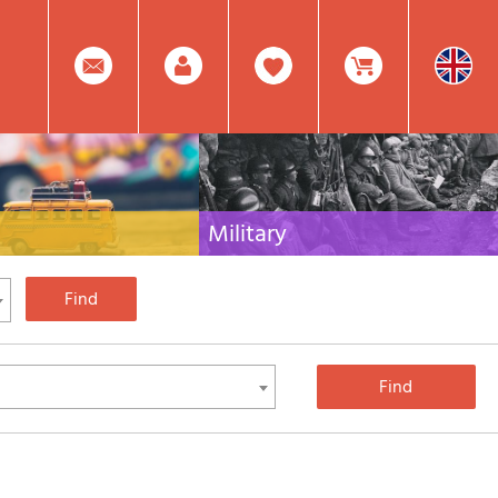
0
Facebook
Create
Item(s)
Military
 travel literature for Italy,
Collection of the best publications (books and
rest of the world
DVDs) on the mountain war on the Alps and the
rest of Italy and Europe
Account
In
Mod.
Your