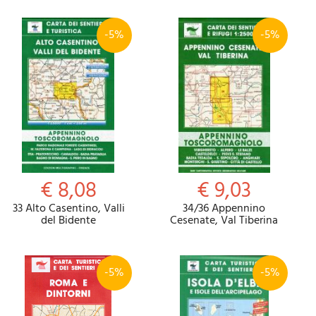
-5%
-5%
€ 8,08
€ 9,03
33 Alto Casentino, Valli
34/36 Appennino
del Bidente
Cesenate, Val Tiberina
-5%
-5%