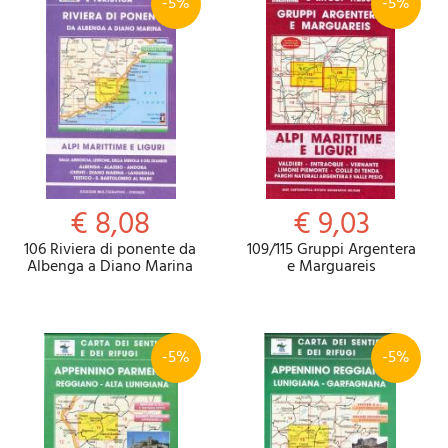
-5%
-5%
€ 8,08
€ 9,03
106 Riviera di ponente da
109/115 Gruppi Argentera
Albenga a Diano Marina
e Marguareis
-5%
-5%