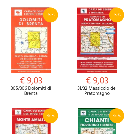
-5%
-5%
€ 9,03
€ 9,03
305/306 Dolomiti di
31/32 Massiccio del
Brenta
Pratomagno
-5%
-5%