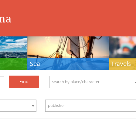
ina
Sea
Travels
hnical manuals
Nautical manuals, nautical cartography, books
Travel guides and
ering.
and literature for sailboat and motor
Europe and the 
phy
search by place/character
publisher