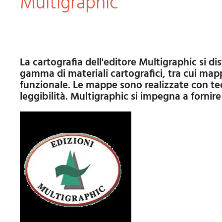
Multigraphic
La cartografia dell'editore Multigraphic si distingue per la sua precisione e attenzione ai dettagli. Questa casa editrice offre una vasta
gamma di materiali cartografici, tra cui map
funzionale. Le mappe sono realizzate con tec
leggibilità. Multigraphic si impegna a fornire