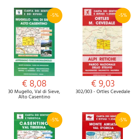
-5%
-5%
€ 8,08
€ 9,03
30 Mugello, Val di Sieve,
302/303 - Ortles Cevedale
Alto Casentino
-5%
-5%