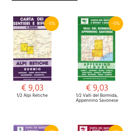
-5%
-5%
€ 9,03
€ 9,03
1/2 Alpi Retiche
1/2 Valli del Bormida,
Appennino Savonese