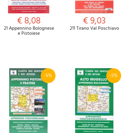
€ 8,08
€ 9,03
21 Appennino Bolognese
211 Tirano Val Poschiavo
e Pistoiese
-5%
-5%