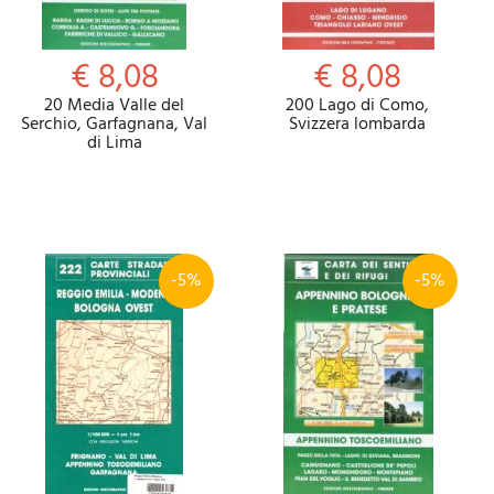
€ 8,08
€ 8,08
20 Media Valle del
200 Lago di Como,
Serchio, Garfagnana, Val
Svizzera lombarda
di Lima
-5%
-5%