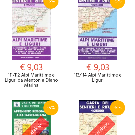
-5%
-5%
€ 9,03
€ 9,03
111/112 Alpi Marittime e
113/114 Alpi Marittime e
Liguri da Menton a Diano
Liguri
Marina
-5%
-5%