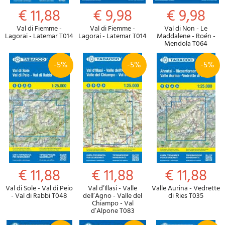
€ 11,88
€ 9,98
€ 9,98
Val di Fiemme -
Val di Fiemme -
Val di Non - Le
Lagorai - Latemar T014
Lagorai - Latemar T014
Maddalene - Roén -
Mendola T064
-5%
-5%
-5%
€ 11,88
€ 11,88
€ 11,88
Val di Sole - Val di Peio
Val d’Illasi - Valle
Valle Aurina - Vedrette
- Val di Rabbi T048
dell’Agno - Valle del
di Ries T035
Chiampo - Val
d’Alpone T083