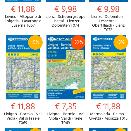
€ 11,88
€ 9,98
€ 9,98
Levico - Altopiano di
Lienz - Schobergruppe
Lienzer Dolomiten -
Folgaria - Lavarone e
- Iseltal - Lienzer
Lesachtal -
Luserna T057
Dolomiten T074
Obertilliach - Lienz
T072
-5%
-30%
-5%
€ 11,88
€ 7,35
€ 11,88
Livigno - Bormio - Val
Livigno - Bormio - Val
Marmolada - Pelmo -
Viola - Val di Fraele
Viola - Val di Fraele
Civetta - Moiazza T015
T069
T069