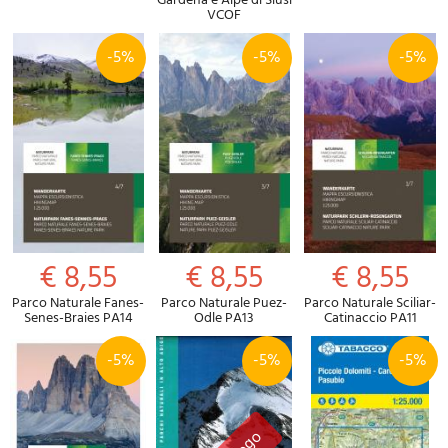
Gardena e Alpe di Siusi
VCOF
-5%
-5%
-5%
€ 8,55
€ 8,55
€ 8,55
Parco Naturale Fanes-
Parco Naturale Puez-
Parco Naturale Sciliar-
Senes-Braies PA14
Odle PA13
Catinaccio PA11
-5%
-5%
-5%