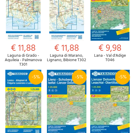
€ 11,88
€ 11,88
€ 9,98
Laguna di Grado -
Laguna di Marano,
Lana - Val d'Adige
Aquileia - Palmanova
Lignano, Bibione T302
T046
T301
-5%
-5%
-5%