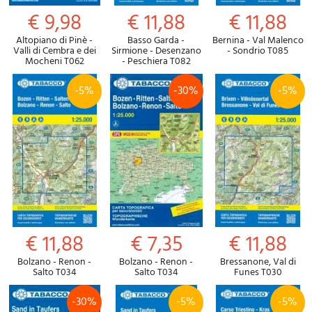
€ 9,98
€ 11,88
€ 11,88
Altopiano di Pinè -
Basso Garda -
Bernina - Val Malenco
Valli di Cembra e dei
Sirmione - Desenzano
- Sondrio T085
Mocheni T062
- Peschiera T082
-5%
-30%
-5%
€ 11,88
€ 7,35
€ 11,88
Bolzano - Renon -
Bolzano - Renon -
Bressanone, Val di
Salto T034
Salto T034
Funes T030
-30%
-5%
-5%