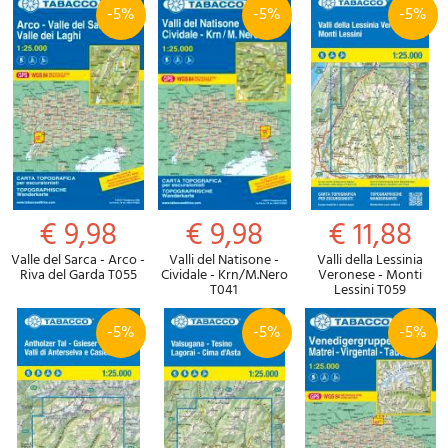
-5%
-5%
-5%
€ 9,98
€ 9,98
€ 11,88
Valle del Sarca - Arco -
Valli del Natisone -
Valli della Lessinia
Riva del Garda T055
Cividale - Krn/M.Nero
Veronese - Monti
T041
Lessini T059
-5%
-5%
-5%