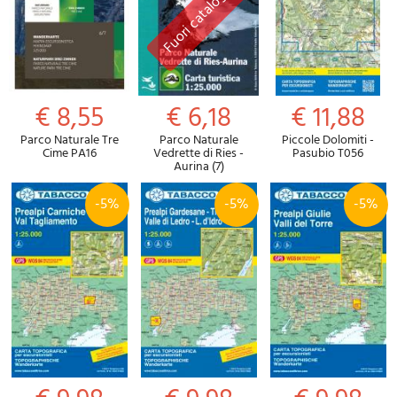
€ 8,55
€ 6,18
€ 11,88
Parco Naturale Tre
Parco Naturale
Piccole Dolomiti -
Cime PA16
Vedrette di Ries -
Pasubio T056
Aurina (7)
-5%
-5%
-5%