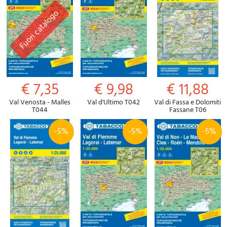
€ 7,35
€ 9,98
€ 11,88
Val Venosta - Malles
Val d'Ultimo T042
Val di Fassa e Dolomiti
T044
Fassane T06
-5%
-5%
-5%