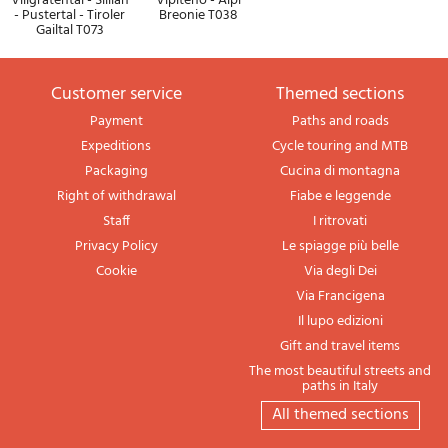
Villgratental - Sillian
Vipiteno - Alpi
- Pustertal - Tiroler
Breonie T038
Gailtal T073
Customer service
themed sections
Payment
Paths and roads
Expeditions
Cycle touring and MTB
Packaging
Cucina di montagna
Right of withdrawal
Fiabe e leggende
Staff
I ritrovati
Privacy Policy
Le spiagge più belle
Cookie
Via degli Dei
Via Francigena
Il lupo edizioni
Gift and travel items
The most beautiful streets and
paths in Italy
All themed sections