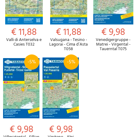
€ 11,88
€ 11,88
€ 9,98
Valli di Anterselva e
Valsugana - Tesino -
Venedigergruppe -
Casies T032
Lagorai - Cima d’Asta
Matrei - Virgental -
T058
Tauerntal T075
-5%
-5%
€ 9,98
€ 9,98