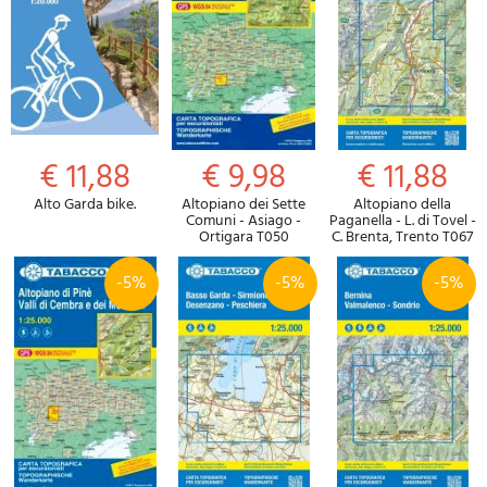
€ 11,88
€ 9,98
€ 11,88
Alto Garda bike.
Altopiano dei Sette
Altopiano della
Comuni - Asiago -
Paganella - L. di Tovel -
Ortigara T050
C. Brenta, Trento T067
-5%
-5%
-5%