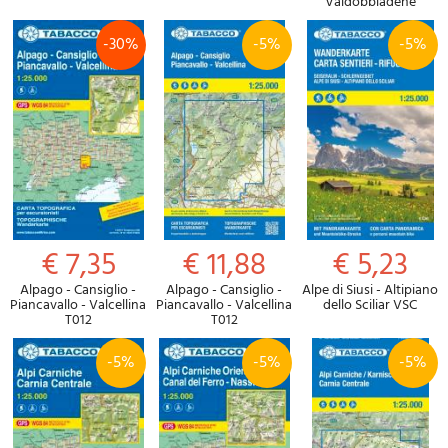
Valdobbiadene
-30%
-5%
-5%
€ 7,35
€ 11,88
€ 5,23
Alpago - Cansiglio -
Alpago - Cansiglio -
Alpe di Siusi - Altipiano
Piancavallo - Valcellina
Piancavallo - Valcellina
dello Sciliar VSC
T012
T012
-5%
-5%
-5%