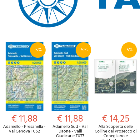
-5%
-5%
-5%
€ 11,88
€ 11,88
€ 14,25
Adamello - Presanella -
Adamello Sud - Val
Alla Scoperta delle
Val Genova T052
Daone - Valli
Colline del Prosecco di
Giudicarie T077
Conegliano e