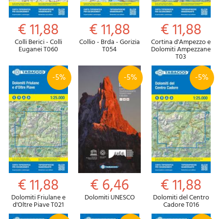
€ 11,88
€ 11,88
€ 11,88
Colli Berici - Colli
Collio - Brda - Gorizia
Cortina d'Ampezzo e
Euganei T060
T054
Dolomiti Ampezzane
T03
-5%
-5%
-5%
€ 11,88
€ 6,46
€ 11,88
Dolomiti Friulane e
Dolomiti UNESCO
Dolomiti del Centro
d'Oltre Piave T021
Cadore T016