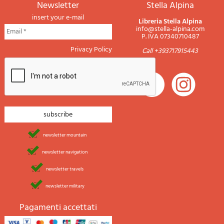
newsletter
Stella Alpina
insert your e-mail
Libreria Stella Alpina
info@stella-alpina.com
P. IVA 07340710487
Privacy Policy
Call +393717915443
newsletter mountain
newsletter navigation
newsletter travels
newsletter military
Pagamenti accettati