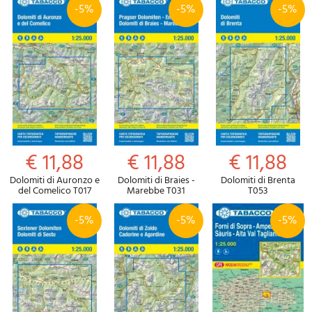
-5%
-5%
-5%
€ 11,88
€ 11,88
€ 11,88
Dolomiti di Auronzo e
Dolomiti di Braies -
Dolomiti di Brenta
del Comelico T017
Marebbe T031
T053
-5%
-5%
-5%