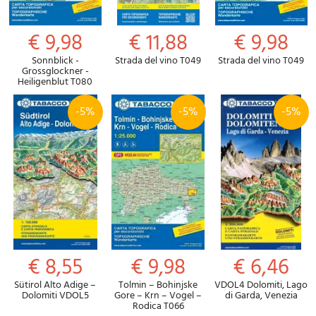
€ 9,98
€ 11,88
€ 9,98
Sonnblick -
Strada del vino T049
Strada del vino T049
Grossglockner -
Heiligenblut T080
-5%
-5%
-5%
€ 8,55
€ 9,98
€ 6,46
Sütirol Alto Adige –
Tolmin – Bohinjske
VDOL4 Dolomiti, Lago
Dolomiti VDOL5
Gore – Krn – Vogel –
di Garda, Venezia
Rodica T066