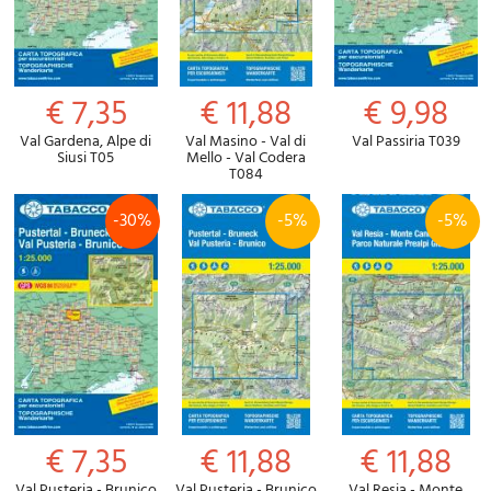
€ 7,35
€ 11,88
€ 9,98
Val Gardena, Alpe di
Val Masino - Val di
Val Passiria T039
Siusi T05
Mello - Val Codera
T084
-30%
-5%
-5%
€ 7,35
€ 11,88
€ 11,88
Val Pusteria - Brunico
Val Pusteria - Brunico
Val Resia - Monte