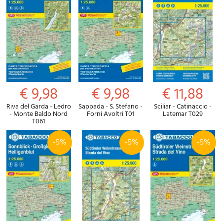
€ 9,98
€ 9,98
€ 11,88
Riva del Garda - Ledro
Sappada - S. Stefano -
Sciliar - Catinaccio -
- Monte Baldo Nord
Forni Avoltri T01
Latemar T029
T061
-5%
-5%
-5%