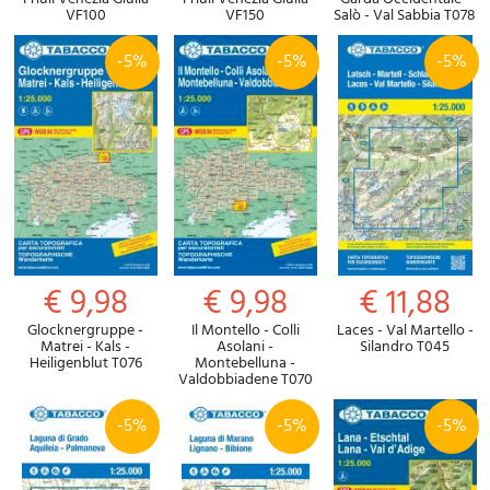
VF100
VF150
Salò - Val Sabbia T078
-5%
-5%
-5%
€ 9,98
€ 9,98
€ 11,88
Glocknergruppe -
Il Montello - Colli
Laces - Val Martello -
Matrei - Kals -
Asolani -
Silandro T045
Heiligenblut T076
Montebelluna -
Valdobbiadene T070
-5%
-5%
-5%