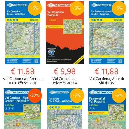
-5%
-5%
-5%
€ 11,88
€ 9,98
€ 11,88
Val Camonica - Breno -
Val Comelico -
Val Gardena, Alpe di
Val Caffaro T081
Dolomiti VCOM
Siusi T05
-30%
-5%
-5%