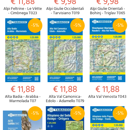
€ 11,88
€ 9,98
€ 9,98
Alpi Feltrine - Le Vètte
Alpi Giulie Occidentali
Alpi Giulie Orientali -
- Cimònega T023
- Tarvisiano T019
Bohinj - Triglav T065
-5%
-5%
-5%
€ 11,88
€ 11,88
€ 11,88
Alta Badia - Arabba -
Alta Val Camonica-
Alta Val Venosta T043
Marmolada T07
Edolo - Adamello T079
-5%
-5%
-5%