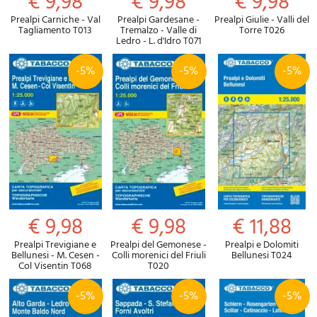
€ 9,98
€ 9,98
€ 9,98
Prealpi Carniche - Val
Prealpi Gardesane -
Prealpi Giulie - Valli del
Tagliamento T013
Tremalzo - Valle di
Torre T026
Ledro - L. d'Idro T071
-5%
-5%
-5%
€ 9,98
€ 9,98
€ 11,88
Prealpi Trevigiane e
Prealpi del Gemonese -
Prealpi e Dolomiti
Bellunesi - M. Cesen -
Colli morenici del Friuli
Bellunesi T024
Col Visentin T068
T020
-5%
-5%
-5%