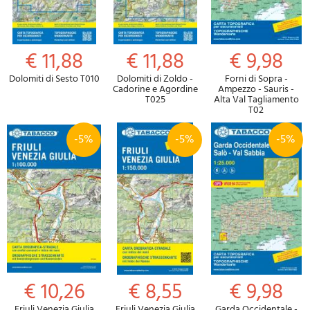
€ 11,88
€ 11,88
€ 9,98
Dolomiti di Sesto T010
Dolomiti di Zoldo -
Forni di Sopra -
Cadorine e Agordine
Ampezzo - Sauris -
T025
Alta Val Tagliamento
T02
-5%
-5%
-5%
€ 10,26
€ 8,55
€ 9,98
Friuli Venezia Giulia
Friuli Venezia Giulia
Garda Occidentale -