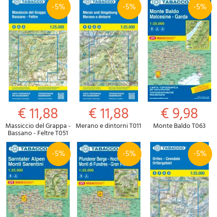
-5%
-5%
-5%
€ 11,88
€ 11,88
€ 9,98
Massiccio del Grappa -
Merano e dintorni T011
Monte Baldo T063
Bassano - Feltre T051
-5%
-5%
-5%