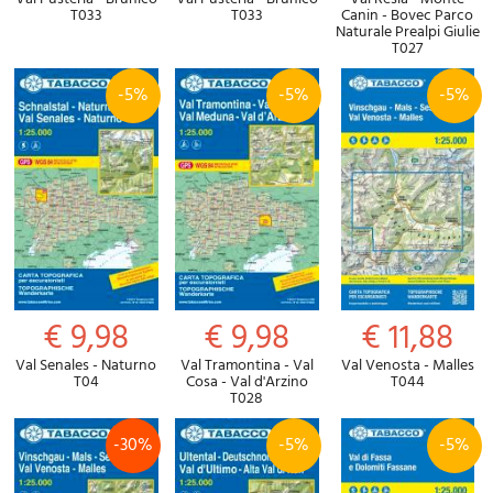
T033
T033
Canin - Bovec Parco
Naturale Prealpi Giulie
T027
-5%
-5%
-5%
€ 9,98
€ 9,98
€ 11,88
Val Senales - Naturno
Val Tramontina - Val
Val Venosta - Malles
T04
Cosa - Val d'Arzino
T044
T028
-30%
-5%
-5%