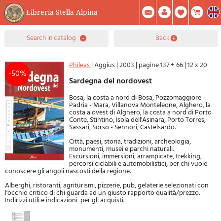
Libreria Stella Alpina
0
search in catalog
back
Item(s) In Your Cart
Summary
Facebook
Create Account
Mod. Password
Phileas
|
Aggius
|
2003
|
pagine 137 + 66
|
12 x 20
-50%
Sardegna del nordovest
Bosa, la costa a nord di Bosa, Pozzomaggiore -
Padria - Mara, Villanova Monteleone, Alghero, la
costa a ovest di Alghero, la costa a nord di Porto
Conte, Stintino, Isola dell'Asinara, Porto Torres,
Sassari, Sorso - Sennori, Castelsardo.
Città, paesi, storia, tradizioni, archeologia,
monumenti, musei e parchi naturali.
Escursioni, immersioni, arrampicate, trekking,
percorsi ciclabili e automobilistici, per chi vuole
conoscere gli angoli nascosti della regione.
Alberghi, ristoranti, agriturismi, pizzerie, pub, gelaterie selezionati con
l'occhio critico di chi guarda ad un giusto rapporto qualità/prezzo.
Indirizzi utili e indicazioni per gli acquisti.