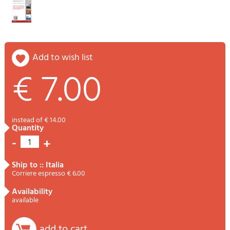
add to wish list
€ 7.00
instead of € 14.00
quantity
-
+
1
ship to :: Italia
Corriere espresso € 6.00
availability
available
add to cart