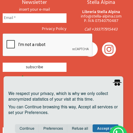
newsletter
Stella Alpina
insert your e-mail
Libreria Stella Alpina
info@stella-alpina.com
P. IVA 07340710487
Privacy Policy
Call +393717915443
newsletter mountain
newsletter navigation
We respect your privacy
, which is why we only collect
anonymized statistics of your visit at this time.
newsletter travels
You can
Continue
browsing this way,
Accept all
services or
newsletter military
set your
Preferences
.
Pagamenti accettati
Consent cookie
learn more
Continue
Preferences
Refuse all
Accept all
Save
Anonymous
Invisible