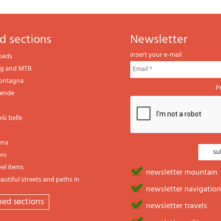
d sections
newsletter
insert your e-mail
oads
ng and MTB
montagna
P
gende
iù belle
i
ena
oni
vel items
newsletter mountain
utiful streets and paths in
newsletter navigation
emed sections
newsletter travels