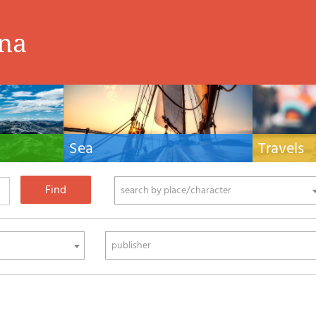
ina
Sea
Travels
hnical manuals
Nautical manuals, nautical cartography, books
Travel guides and
ering.
and literature for sailboat and motor
Europe and the 
phy
search by place/character
publisher