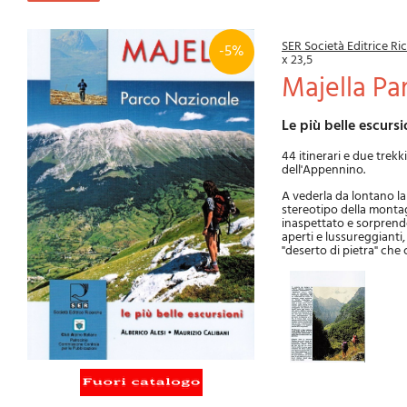
SER Società Editrice R
-5%
x 23,5
Majella P
Le più belle escursi
44 itinerari e due trek
dell'Appennino.
A vederla da lontano la
stereotipo della monta
inaspettato e sorprenden
aperti e lussureggianti,
"deserto di pietra" che