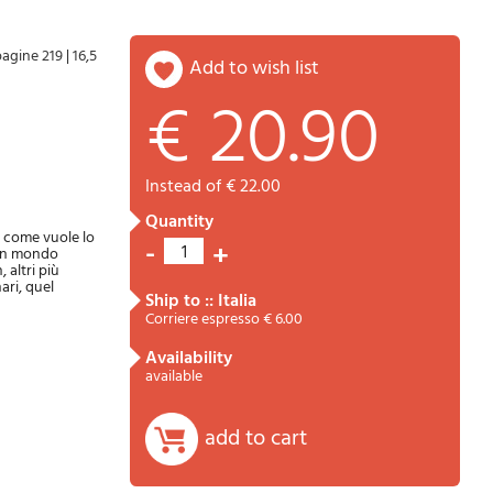
pagine 219
|
16,5
add to wish list
€ 20.90
Password
Cart
instead of € 22.00
quantity
o come vuole lo
-
+
1
 un mondo
 altri più
ari, quel
ship to :: Italia
Corriere espresso € 6.00
availability
Summary
available
add to cart