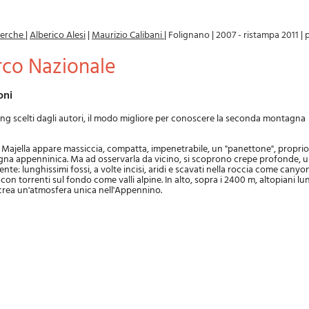
icerche
|
Alberico Alesi
|
Maurizio Calibani
|
Folignano
|
2007 - ristampa 2011
|
arco Nazionale
oni
king scelti dagli autori, il modo migliore per conoscere la seconda montagna
 Majella appare massiccia, compatta, impenetrabile, un "panettone", propri
gna appenninica. Ma ad osservarla da vicino, si scoprono crepe profonde,
te: lunghissimi fossi, a volte incisi, aridi e scavati nella roccia come canyon,
 con torrenti sul fondo come valli alpine. In alto, sopra i 2400 m, altopiani lun
 crea un'atmosfera unica nell'Appennino.