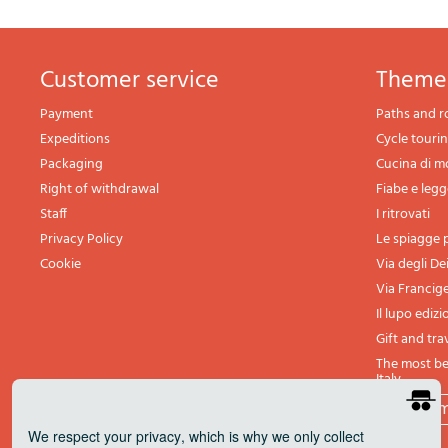
Customer service
theme
Payment
Paths and r
Expeditions
Cycle touri
Packaging
Cucina di 
Right of withdrawal
Fiabe e leg
Staff
I ritrovati
Privacy Policy
Le spiagge p
Cookie
Via degli De
Via Francig
Il lupo edizi
Gift and tra
The most bea
Italy
All th
We respect your privacy
, which is why we only collect