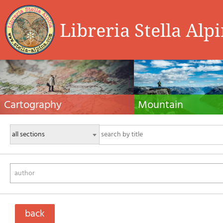
Libreria Stella Alp
Cartography
Mountain
Hiking maps, maps and atlases, cartography
Alpine guides, hiking guides, tec
around the world. Maps of the trails, cartography
for summer and winter mountaine
for cyclotourism and mountain biking
Mountain literature and filmogra
author
back