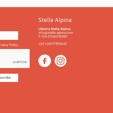
Stella Alpina
Libreria Stella Alpina
info@stella-alpina.com
P. IVA 07340710487
Call +393717915443
rivacy Policy