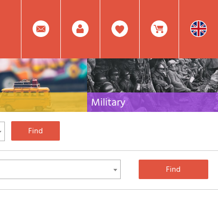
0
Facebook
Create
Item(s)
Military
 travel literature for Italy,
Collection of the best publications (books and
rest of the world
DVDs) on the mountain war on the Alps and the
rest of Italy and Europe
Account
In
Mod.
Your