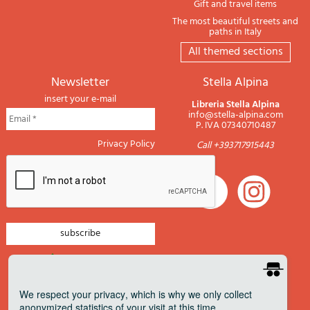
Gift and travel items
The most beautiful streets and
paths in Italy
All themed sections
newsletter
Stella Alpina
insert your e-mail
Libreria Stella Alpina
info@stella-alpina.com
P. IVA 07340710487
Privacy Policy
Call +393717915443
newsletter mountain
newsletter navigation
We respect your privacy
, which is why we only collect
anonymized statistics of your visit at this time.
newsletter travels