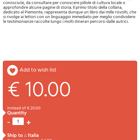
conosciute, da consultare per conoscere pillole di cultura locale o
approfondire alcune pagine di storia. Il primo titolo della collana,
dedicato al Piemonte, rappresenta dunque un libro dai mille risvolti, che
si rivolge ai lettori con un linguaggio immediato per meglio condividere
le testimonianze raccolte lungo i molti itinerari percorsi dalle autrici.
add to wish list
€ 10.00
instead of € 20.00
quantity
-
+
1
ship to :: Italia