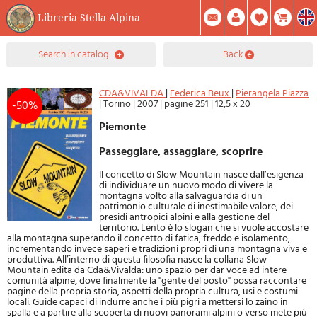
Libreria Stella Alpina
0
search in catalog
back
Item(s) In Your Cart
Summary
Facebook
Create Account
Mod. Password
CDA&VIVALDA
|
Federica Beux
|
Pierangela Piazza
|
Torino
|
2007
|
pagine 251
|
12,5 x 20
-50%
Piemonte
Passeggiare, assaggiare, scoprire
Il concetto di Slow Mountain nasce dall’esigenza
di individuare un nuovo modo di vivere la
montagna volto alla salvaguardia di un
patrimonio culturale di inestimabile valore, dei
presidi antropici alpini e alla gestione del
territorio. Lento è lo slogan che si vuole accostare
alla montagna superando il concetto di fatica, freddo e isolamento,
incrementando invece saperi e tradizioni propri di una montagna viva e
produttiva. All’interno di questa filosofia nasce la collana Slow
Mountain edita da Cda&Vivalda: uno spazio per dar voce ad intere
comunità alpine, dove finalmente la "gente del posto" possa raccontare
pagine della propria storia, aspetti della propria cultura, usi e costumi
locali. Guide capaci di indurre anche i più pigri a mettersi lo zaino in
spalla e a partire alla scoperta di nuovi panorami alpini o verso mete più