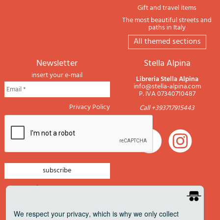
Gift and travel items
The most beautiful streets and
paths in Italy
All themed sections
newsletter
Stella Alpina
insert your e-mail
Libreria Stella Alpina
info@stella-alpina.com
P. IVA 07340710487
Privacy Policy
Call +393717915443
newsletter mountain
newsletter navigation
We respect your privacy
, which is why we only collect