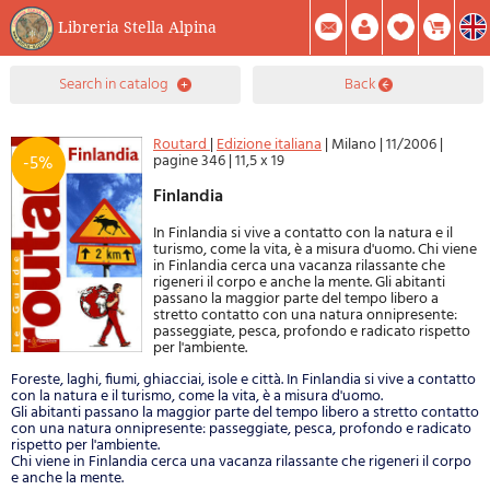
Libreria Stella Alpina
0
search in catalog
back
Item(s) In Your Cart
Summary
Facebook
Create Account
Mod. Password
Routard
|
Edizione italiana
|
Milano
|
11/2006
|
pagine 346
|
11,5 x 19
-5%
Finlandia
In Finlandia si vive a contatto con la natura e il
turismo, come la vita, è a misura d'uomo. Chi viene
in Finlandia cerca una vacanza rilassante che
rigeneri il corpo e anche la mente. Gli abitanti
passano la maggior parte del tempo libero a
stretto contatto con una natura onnipresente:
passeggiate, pesca, profondo e radicato rispetto
per l'ambiente.
Foreste, laghi, fiumi, ghiacciai, isole e città. In Finlandia si vive a contatto
con la natura e il turismo, come la vita, è a misura d'uomo.
Gli abitanti passano la maggior parte del tempo libero a stretto contatto
con una natura onnipresente: passeggiate, pesca, profondo e radicato
rispetto per l'ambiente.
Chi viene in Finlandia cerca una vacanza rilassante che rigeneri il corpo
e anche la mente.