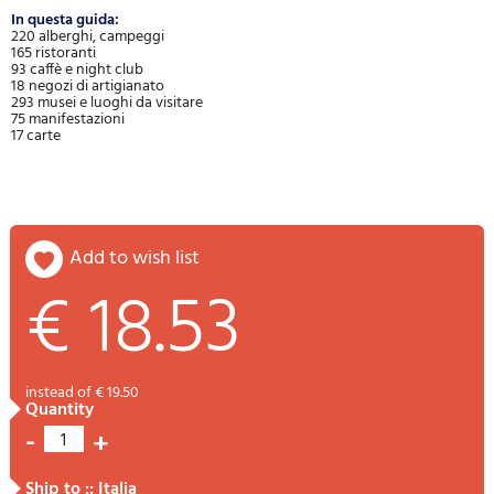
In questa guida:
220 alberghi, campeggi
165 ristoranti
93 caffè e night club
18 negozi di artigianato
293 musei e luoghi da visitare
75 manifestazioni
17 carte
add to wish list
€ 18.53
instead of € 19.50
quantity
-
+
1
ship to :: Italia