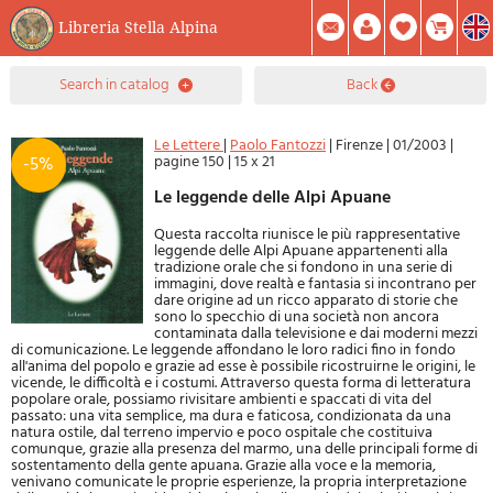
Libreria Stella Alpina
0
search in catalog
back
Item(s) In Your Cart
Summary
Facebook
Create Account
Mod. Password
Le Lettere
|
Paolo Fantozzi
|
Firenze
|
01/2003
|
pagine 150
|
15 x 21
-5%
Le leggende delle Alpi Apuane
Questa raccolta riunisce le più rappresentative
leggende delle Alpi Apuane appartenenti alla
tradizione orale che si fondono in una serie di
immagini, dove realtà e fantasia si incontrano per
dare origine ad un ricco apparato di storie che
sono lo specchio di una società non ancora
contaminata dalla televisione e dai moderni mezzi
di comunicazione. Le leggende affondano le loro radici fino in fondo
all'anima del popolo e grazie ad esse è possibile ricostruirne le origini, le
vicende, le difficoltà e i costumi. Attraverso questa forma di letteratura
popolare orale, possiamo rivisitare ambienti e spaccati di vita del
passato: una vita semplice, ma dura e faticosa, condizionata da una
natura ostile, dal terreno impervio e poco ospitale che costituiva
comunque, grazie alla presenza del marmo, una delle principali forme di
sostentamento della gente apuana. Grazie alla voce e la memoria,
venivano comunicate le proprie esperienze, la propria interpretazione