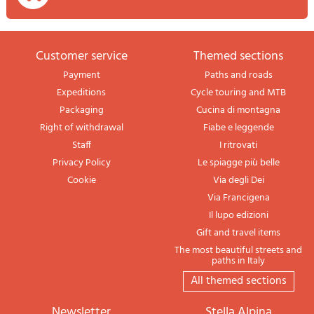
Customer service
themed sections
Payment
Paths and roads
Expeditions
Cycle touring and MTB
Packaging
Cucina di montagna
Right of withdrawal
Fiabe e leggende
Staff
I ritrovati
Privacy Policy
Le spiagge più belle
Cookie
Via degli Dei
Via Francigena
Il lupo edizioni
Gift and travel items
The most beautiful streets and
paths in Italy
All themed sections
newsletter
Stella Alpina