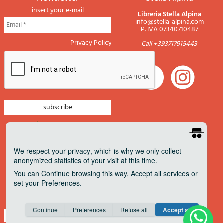
insert your e-mail
Libreria Stella Alpina
info@stella-alpina.com
P. IVA 07340710487
Privacy Policy
Call +393717915443
newsletter mountain
newsletter navigation
We respect your privacy
, which is why we only collect
anonymized statistics of your visit at this time.
newsletter travels
You can
Continue
browsing this way,
Accept all
services or
newsletter military
set your
Preferences
.
Pagamenti accettati
Consent cookie
learn more
Continue
Preferences
Refuse all
Accept all
Save
Anonymous
Invisible