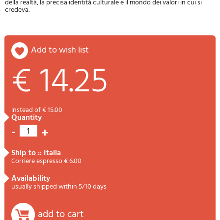
della realtà, la precisa identità culturale e il mondo dei valori in cui si
credeva.
add to wish list
€ 14.25
instead of € 15.00
quantity
-
+
1
ship to :: Italia
Corriere espresso € 6.00
availability
usually shipped within 5/10 days
add to cart