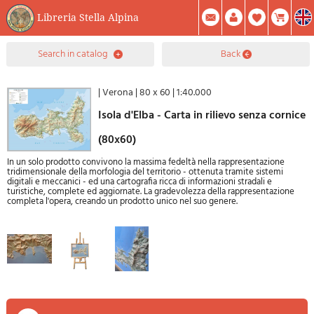
Libreria Stella Alpina
0
search in catalog
back
Item(s) In Your Cart
Summary
Facebook
Create Account
Mod. Password
|
Verona
|
80 x 60
|
1:40.000
Isola d'Elba - Carta in rilievo senza cornice
(80x60)
In un solo prodotto convivono la massima fedeltà nella rappresentazione
tridimensionale della morfologia del territorio - ottenuta tramite sistemi
digitali e meccanici - ed una cartografia ricca di informazioni stradali e
turistiche, complete ed aggiornate. La gradevolezza della rappresentazione
completa l'opera, creando un prodotto unico nel suo genere.