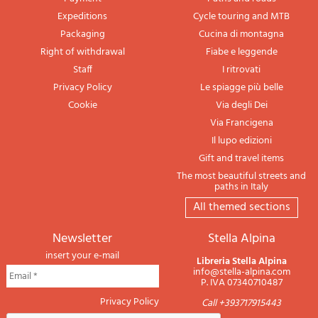
Expeditions
Cycle touring and MTB
Packaging
Cucina di montagna
Right of withdrawal
Fiabe e leggende
Staff
I ritrovati
Privacy Policy
Le spiagge più belle
Cookie
Via degli Dei
Via Francigena
Il lupo edizioni
Gift and travel items
The most beautiful streets and
paths in Italy
All themed sections
newsletter
Stella Alpina
insert your e-mail
Libreria Stella Alpina
info@stella-alpina.com
P. IVA 07340710487
Privacy Policy
Call +393717915443