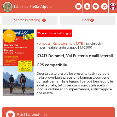
Libreria Stella Alpina
0
search in catalog
back
Item(s) In Your Cart
Summary
Facebook
Create Account
Mod. Password
-5%
Kompass
|
Cicloturismo e MTB
|
Innsbruck
|
Impermeabile, antistrappo
|
1:70.000
K3413 Dolomiti, Val Pusteria e valli laterali
GPS compatibile
Questa carta bici e bike presenta tutti i percorsi
nella proverbiale precisione kompass. contiene
consigli per familia e tempo libero, é ben leggibile
e dettagliata, tutti i percorsi sono stati scelti in
loco. le cartine sono impermeabile, antistrappo e
gps esatte.
add to wish list