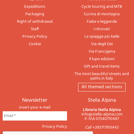
Expeditions
Cycle touring and MTB
Packaging
Cucina di montagna
Right of withdrawal
Fiabe e leggende
Staff
I ritrovati
Privacy Policy
Le spiagge più belle
Cookie
Via degli Dei
Via Francigena
Il lupo edizioni
Gift and travel items
The most beautiful streets and
paths in Italy
All themed sections
newsletter
Stella Alpina
insert your e-mail
Libreria Stella Alpina
info@stella-alpina.com
P. IVA 07340710487
Privacy Policy
Call +393717915443