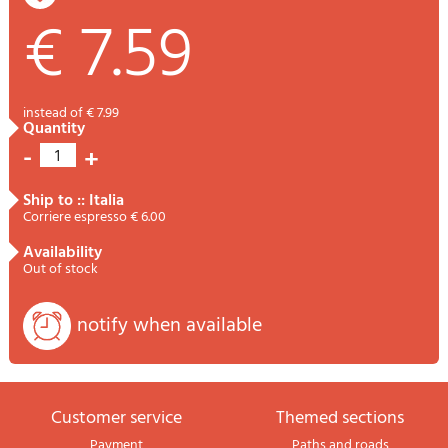
€ 7.59
instead of € 7.99
quantity
-
+
1
ship to :: Italia
Corriere espresso € 6.00
availability
Out of stock
notify when available
Customer service
themed sections
Payment
Paths and roads