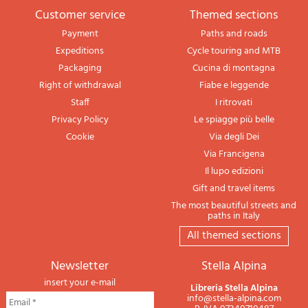
Customer service
themed sections
Payment
Paths and roads
Expeditions
Cycle touring and MTB
Packaging
Cucina di montagna
Right of withdrawal
Fiabe e leggende
Staff
I ritrovati
Privacy Policy
Le spiagge più belle
Cookie
Via degli Dei
Via Francigena
Il lupo edizioni
Gift and travel items
The most beautiful streets and
paths in Italy
All themed sections
newsletter
Stella Alpina
insert your e-mail
Libreria Stella Alpina
info@stella-alpina.com