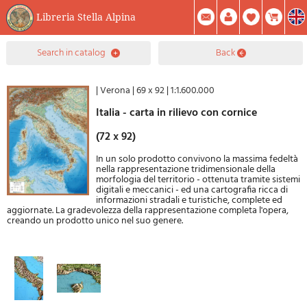
Libreria Stella Alpina
0
search in catalog
back
Item(s) In Your Cart
Summary
Facebook
Create Account
Mod. Password
|
Verona
|
69 x 92
|
1:1.600.000
Italia - carta in rilievo con cornice
(72 x 92)
In un solo prodotto convivono la massima fedeltà
nella rappresentazione tridimensionale della
morfologia del territorio - ottenuta tramite sistemi
digitali e meccanici - ed una cartografia ricca di
informazioni stradali e turistiche, complete ed
aggiornate. La gradevolezza della rappresentazione completa l'opera,
creando un prodotto unico nel suo genere.